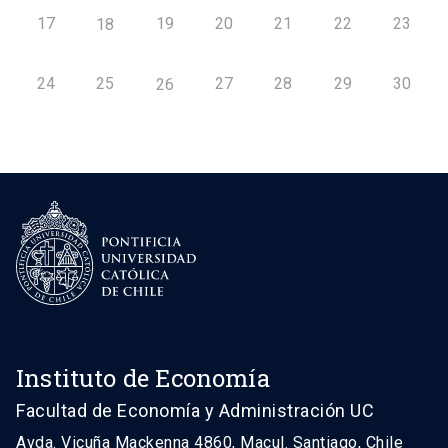
17
19
20
21
22
23
18
24
25
27
28
29
30
26
Instituto de Economía
Facultad de Economía y Administración UC
Avda. Vicuña Mackenna 4860, Macul. Santiago, Chile