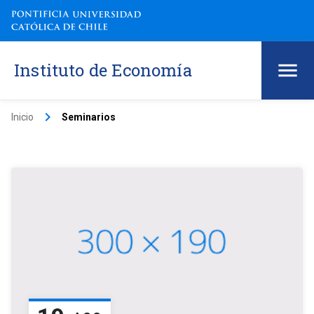
Instituto de Economía
keyboard_arrow_right
Inicio
Seminarios