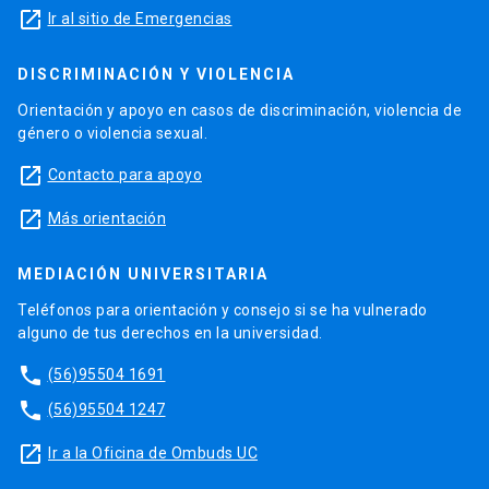
launch
Ir al sitio de Emergencias
DISCRIMINACIÓN Y VIOLENCIA
Orientación y apoyo en casos de discriminación, violencia de
género o violencia sexual.
launch
Contacto para apoyo
launch
Más orientación
MEDIACIÓN UNIVERSITARIA
Teléfonos para orientación y consejo si se ha vulnerado
alguno de tus derechos en la universidad.
phone
(56)95504 1691
phone
(56)95504 1247
launch
Ir a la Oficina de Ombuds UC