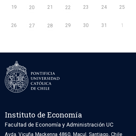
19
21
23
24
25
20
22
26
29
30
31
1
27
28
Instituto de Economía
Facultad de Economía y Administración UC
Avda. Vicuña Mackenna 4860, Macul. Santiago, Chile