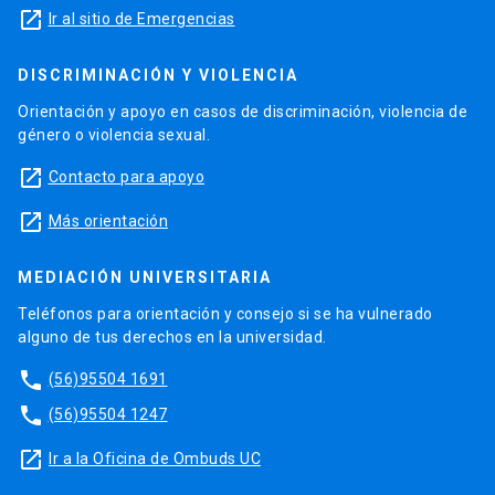
launch
Ir al sitio de Emergencias
DISCRIMINACIÓN Y VIOLENCIA
Orientación y apoyo en casos de discriminación, violencia de
género o violencia sexual.
launch
Contacto para apoyo
launch
Más orientación
MEDIACIÓN UNIVERSITARIA
Teléfonos para orientación y consejo si se ha vulnerado
alguno de tus derechos en la universidad.
phone
(56)95504 1691
phone
(56)95504 1247
launch
Ir a la Oficina de Ombuds UC