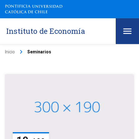
Instituto de Economía
keyboard_arrow_right
Inicio
Seminarios