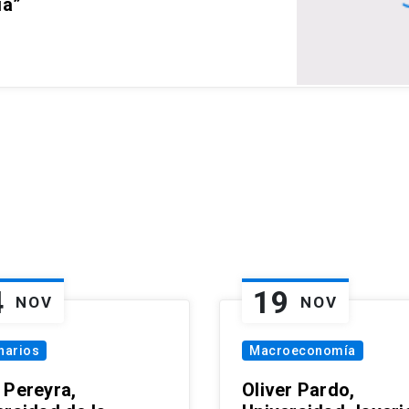
ia”
4
19
NOV
NOV
narios
Macroeconomía
 Pereyra,
Oliver Pardo,