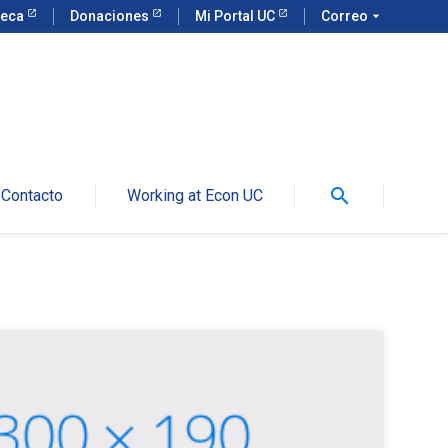
teca
Donaciones
Mi Portal UC
Correo
arrow_drop_down
search
Contacto
Working at Econ UC