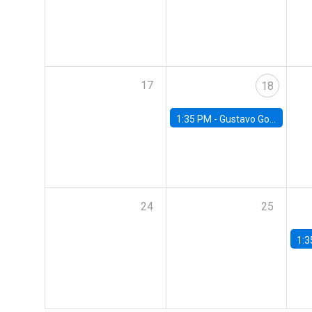
17
18
1:35 PM -
Gustavo González, Banco Central de Chile
24
25
1:3