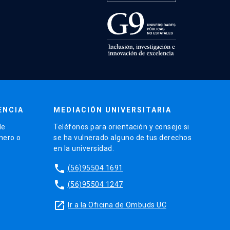
ENCIA
MEDIACIÓN UNIVERSITARIA
de
Teléfonos para orientación y consejo si
énero o
se ha vulnerado alguno de tus derechos
en la universidad.
phone
(56)95504 1691
phone
(56)95504 1247
launch
Ir a la Oficina de Ombuds UC