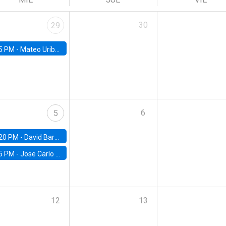
30
29
5 PM -
Mateo Uribe-Castro, Universidad de los Andes (Colombia)
6
5
20 PM -
David Bardey, Universidad de los Andes - CEDE
5 PM -
Jose Carlo Bermudez, UC (ME) & World Bank
12
13