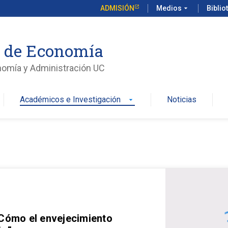
ADMISIÓN
Medios
arrow_drop_down
Biblio
o de Economía
nomía y Administración UC
Académicos e Investigación
Noticias
arrow_drop_down
 Cómo el envejecimiento