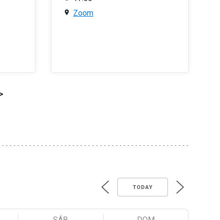
Zoom
>
TODAY
SÁB
DOM