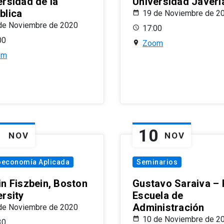
ersidad de la
Universidad Javeri
blica
19 de Noviembre de 2
de Noviembre de 2020
17:00
00
Zoom
om
1
10
NOV
NOV
oeconomía Aplicada
Seminarios
in Fiszbein, Boston
Gustavo Saraiva –
ersity
Escuela de
Administración
de Noviembre de 2020
10 de Noviembre de 2
30