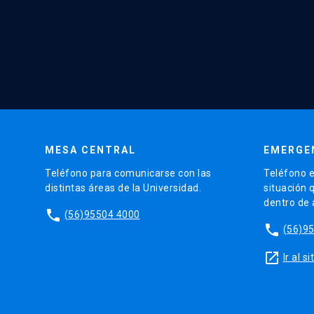
MESA CENTRAL
EMERGE
Teléfono para comunicarse con las
Teléfono e
distintas áreas de la Universidad.
situación 
dentro de
phone
(56)95504 4000
phone
(56)9
launch
Ir al 