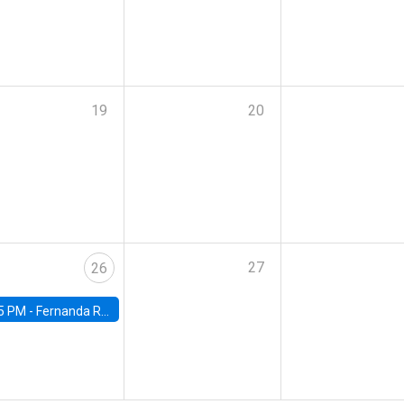
19
20
27
26
5 PM -
Fernanda Rojas Ampuero, University of Wisconsin-Madison