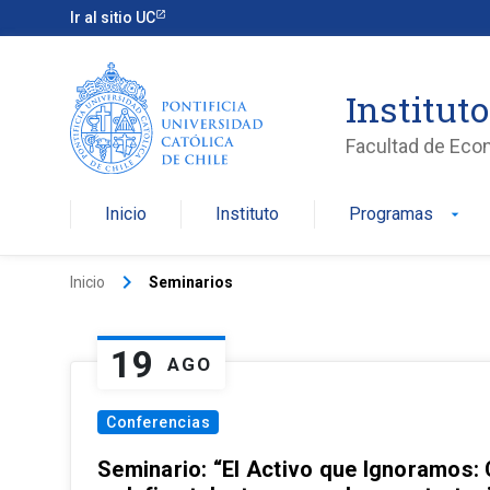
Ir al sitio UC
Institut
Facultad de Eco
Inicio
Instituto
Programas
arrow_drop_down
keyboard_arrow_right
Inicio
Seminarios
19
AGO
Conferencias
Seminario: “El Activo que Ignoramos: