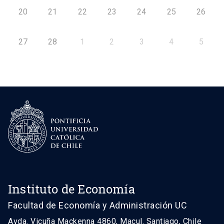
20
21
22
23
24
25
26
27
28
1
2
3
4
5
Instituto de Economía
Facultad de Economía y Administración UC
Avda. Vicuña Mackenna 4860, Macul. Santiago, Chile