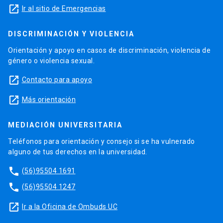
launch
Ir al sitio de Emergencias
DISCRIMINACIÓN Y VIOLENCIA
Orientación y apoyo en casos de discriminación, violencia de
género o violencia sexual.
launch
Contacto para apoyo
launch
Más orientación
MEDIACIÓN UNIVERSITARIA
Teléfonos para orientación y consejo si se ha vulnerado
alguno de tus derechos en la universidad.
phone
(56)95504 1691
phone
(56)95504 1247
launch
Ir a la Oficina de Ombuds UC