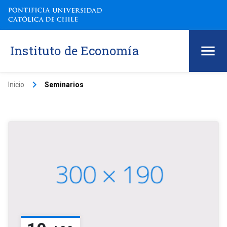
Instituto de Economía
keyboard_arrow_right
Inicio
Seminarios