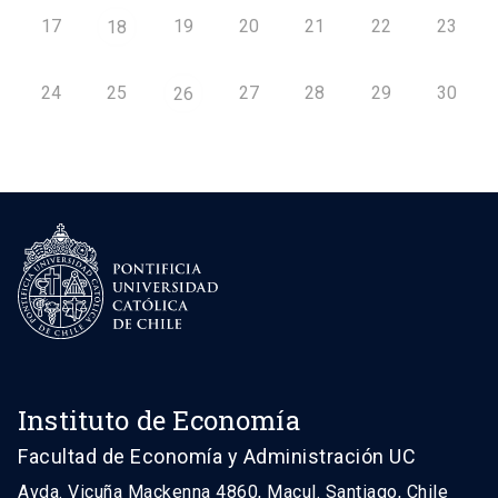
17
19
20
21
22
23
18
24
25
27
28
29
30
26
Instituto de Economía
Facultad de Economía y Administración UC
Avda. Vicuña Mackenna 4860, Macul. Santiago, Chile