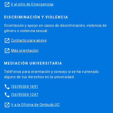
launch
Ir al sitio de Emergencias
DISCRIMINACIÓN Y VIOLENCIA
Orientación y apoyo en casos de discriminación, violencia de
género o violencia sexual.
launch
Contacto para apoyo
launch
Más orientación
MEDIACIÓN UNIVERSITARIA
Teléfonos para orientación y consejo si se ha vulnerado
alguno de tus derechos en la universidad.
phone
(56)95504 1691
phone
(56)95504 1247
launch
Ir a la Oficina de Ombuds UC