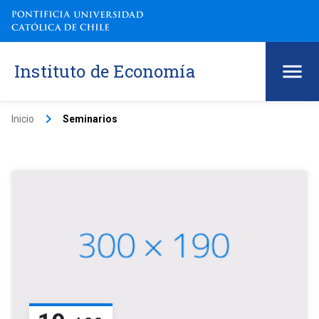
Instituto de Economía
keyboard_arrow_right
Inicio
Seminarios