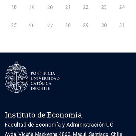
18
21
22
23
24
19
20
25
28
29
30
31
26
27
Instituto de Economía
Facultad de Economía y Administración UC
Avda. Vicuña Mackenna 4860, Macul. Santiago, Chile