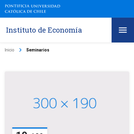
Instituto de Economía
keyboard_arrow_right
Inicio
Seminarios