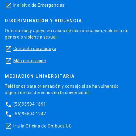
launch
Ir al sitio de Emergencias
DISCRIMINACIÓN Y VIOLENCIA
Orientación y apoyo en casos de discriminación, violencia de
género o violencia sexual.
launch
Contacto para apoyo
launch
Más orientación
MEDIACIÓN UNIVERSITARIA
Teléfonos para orientación y consejo si se ha vulnerado
alguno de tus derechos en la universidad.
phone
(56)95504 1691
phone
(56)95504 1247
launch
Ir a la Oficina de Ombuds UC