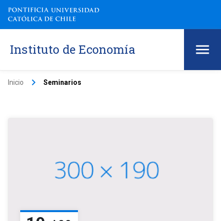
Instituto de Economía
keyboard_arrow_right
Inicio
Seminarios