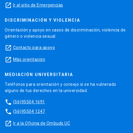
launch
Ir al sitio de Emergencias
DISCRIMINACIÓN Y VIOLENCIA
Orientación y apoyo en casos de discriminación, violencia de
género o violencia sexual.
launch
Contacto para apoyo
launch
Más orientación
MEDIACIÓN UNIVERSITARIA
Teléfonos para orientación y consejo si se ha vulnerado
alguno de tus derechos en la universidad.
phone
(56)95504 1691
phone
(56)95504 1247
launch
Ir a la Oficina de Ombuds UC