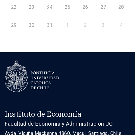
22
23
25
26
27
28
24
29
30
31
1
2
3
4
Instituto de Economía
Facultad de Economía y Administración UC
Avda. Vicuña Mackenna 4860, Macul. Santiago, Chile