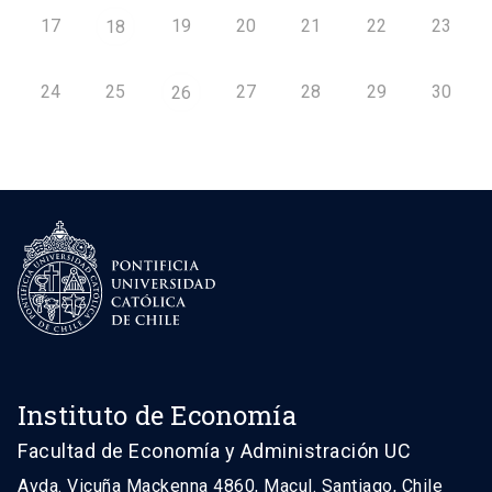
17
19
20
21
22
23
18
24
25
27
28
29
30
26
Instituto de Economía
Facultad de Economía y Administración UC
Avda. Vicuña Mackenna 4860, Macul. Santiago, Chile