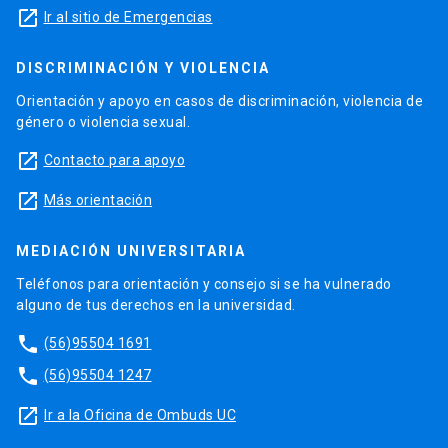
launch
Ir al sitio de Emergencias
DISCRIMINACIÓN Y VIOLENCIA
Orientación y apoyo en casos de discriminación, violencia de
género o violencia sexual.
launch
Contacto para apoyo
launch
Más orientación
MEDIACIÓN UNIVERSITARIA
Teléfonos para orientación y consejo si se ha vulnerado
alguno de tus derechos en la universidad.
phone
(56)95504 1691
phone
(56)95504 1247
launch
Ir a la Oficina de Ombuds UC