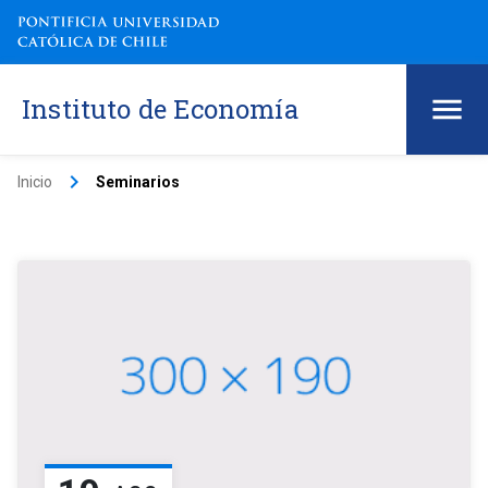
Instituto de Economía
keyboard_arrow_right
Inicio
Seminarios