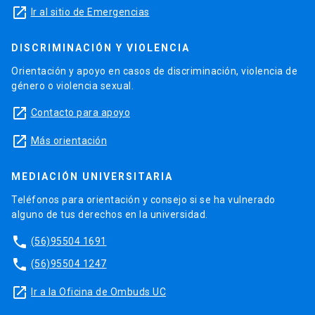
launch
Ir al sitio de Emergencias
DISCRIMINACIÓN Y VIOLENCIA
Orientación y apoyo en casos de discriminación, violencia de
género o violencia sexual.
launch
Contacto para apoyo
launch
Más orientación
MEDIACIÓN UNIVERSITARIA
Teléfonos para orientación y consejo si se ha vulnerado
alguno de tus derechos en la universidad.
phone
(56)95504 1691
phone
(56)95504 1247
launch
Ir a la Oficina de Ombuds UC