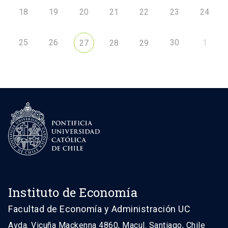
18
19
20
21
22
23
24
25
26
30
1
27
28
29
Instituto de Economía
Facultad de Economía y Administración UC
Avda. Vicuña Mackenna 4860, Macul. Santiago, Chile