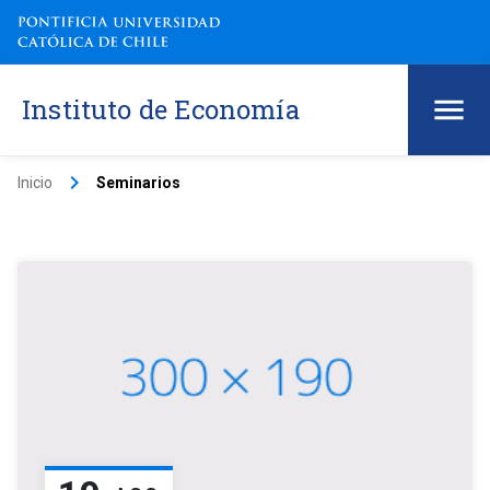
Instituto de Economía
keyboard_arrow_right
Inicio
Seminarios