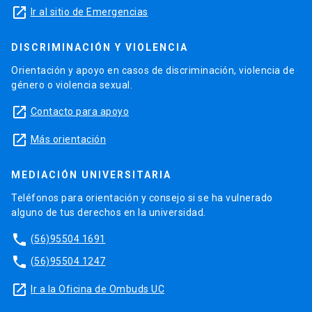
launch
Ir al sitio de Emergencias
DISCRIMINACIÓN Y VIOLENCIA
Orientación y apoyo en casos de discriminación, violencia de
género o violencia sexual.
launch
Contacto para apoyo
launch
Más orientación
MEDIACIÓN UNIVERSITARIA
Teléfonos para orientación y consejo si se ha vulnerado
alguno de tus derechos en la universidad.
phone
(56)95504 1691
phone
(56)95504 1247
launch
Ir a la Oficina de Ombuds UC