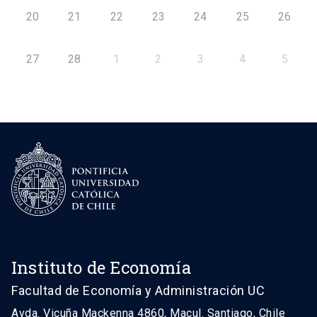
20
21
22
23
24
25
26
27
28
1
2
3
4
5
Instituto de Economía
Facultad de Economía y Administración UC
Avda. Vicuña Mackenna 4860, Macul. Santiago, Chile