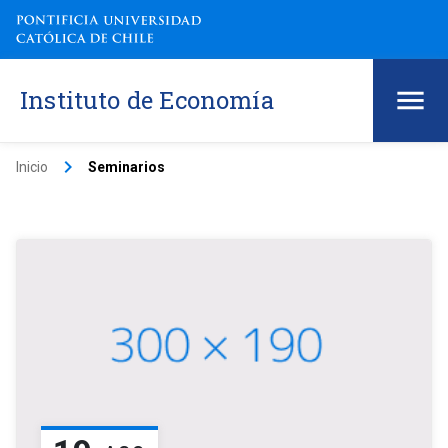
Instituto de Economía
keyboard_arrow_right
Inicio
Seminarios