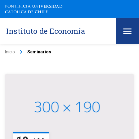
Instituto de Economía
keyboard_arrow_right
Inicio
Seminarios