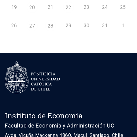
19
21
23
24
25
20
22
26
29
30
31
1
27
28
Instituto de Economía
Facultad de Economía y Administración UC
Avda. Vicuña Mackenna 4860, Macul. Santiago, Chile