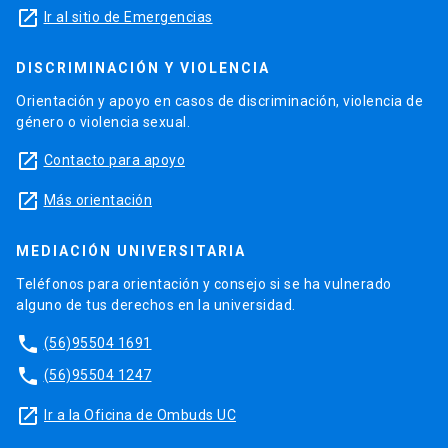
launch
Ir al sitio de Emergencias
DISCRIMINACIÓN Y VIOLENCIA
Orientación y apoyo en casos de discriminación, violencia de
género o violencia sexual.
launch
Contacto para apoyo
launch
Más orientación
MEDIACIÓN UNIVERSITARIA
Teléfonos para orientación y consejo si se ha vulnerado
alguno de tus derechos en la universidad.
phone
(56)95504 1691
phone
(56)95504 1247
launch
Ir a la Oficina de Ombuds UC