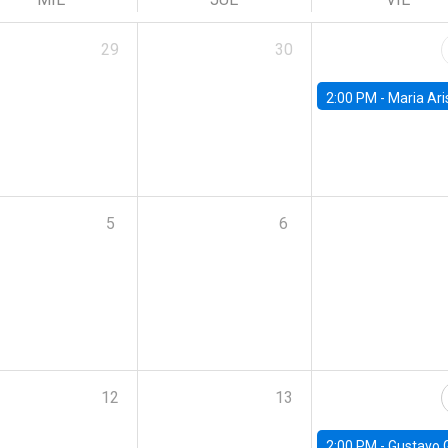
29
30
2:00 PM -
Maria Aristizabal-Ramirez, FED
5
6
12
13
2:00 PM -
Gustavo González - Banco Central d