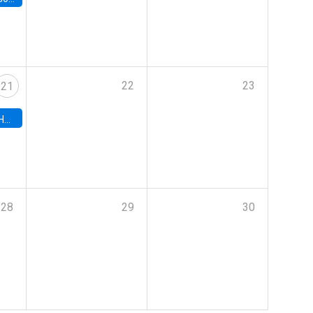
22
23
21
hile
28
29
30