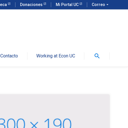
teca
Donaciones
Mi Portal UC
Correo
arrow_drop_down
search
Contacto
Working at Econ UC