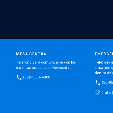
MESA CENTRAL
EMERGE
Teléfono para comunicarse con las
Teléfono e
distintas áreas de la Universidad.
situación 
dentro de
phone
(56)95504 4000
phone
(56)9
launch
Ir al 