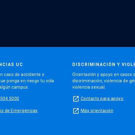
NCIAS UC
DISCRIMINACIÓN Y VIOL
n caso de accidente o
Orientación y apoyo en casos 
que ponga en riesgo tu vida
discriminación, violencia de g
 algún campus.
violencia sexual.
launch
5504 5000
Contacto para apoyo
launch
sitio de Emergencias
Más orientación