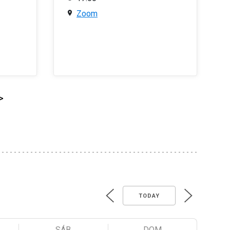
Zoom
>
TODAY
SÁB
DOM