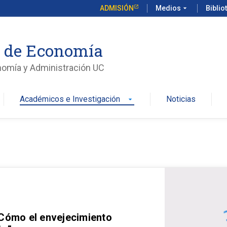
ADMISIÓN
Medios
arrow_drop_down
Biblio
o de Economía
nomía y Administración UC
Académicos e Investigación
Noticias
arrow_drop_down
 Cómo el envejecimiento