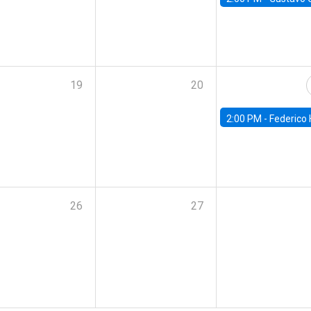
19
20
2:00 PM -
Federico Huneeus - Banco Central de C
26
27