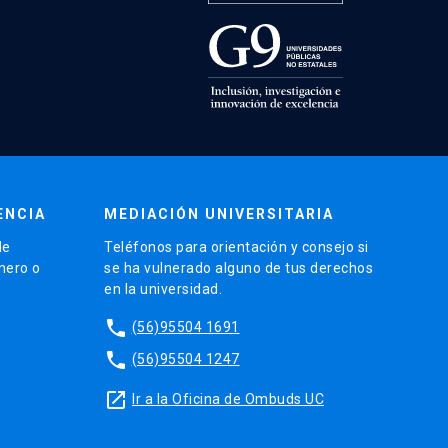
ENCIA
MEDIACIÓN UNIVERSITARIA
de
Teléfonos para orientación y consejo si
énero o
se ha vulnerado alguno de tus derechos
en la universidad.
phone
(56)95504 1691
phone
(56)95504 1247
launch
Ir a la Oficina de Ombuds UC