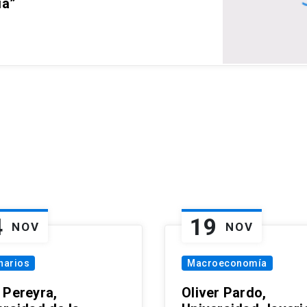
ia”
4
19
NOV
NOV
narios
Macroeconomía
 Pereyra,
Oliver Pardo,