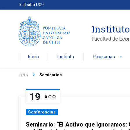
Ir al sitio UC
Institut
Facultad de Eco
Inicio
Instituto
Programas
arrow_drop_down
keyboard_arrow_right
Inicio
Seminarios
19
AGO
Conferencias
Seminario: “El Activo que Ignoramos: