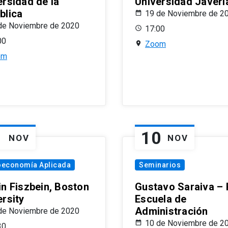
ersidad de la
Universidad Javeri
blica
19 de Noviembre de 2
de Noviembre de 2020
17:00
00
Zoom
om
1
10
NOV
NOV
oeconomía Aplicada
Seminarios
in Fiszbein, Boston
Gustavo Saraiva –
ersity
Escuela de
Administración
de Noviembre de 2020
10 de Noviembre de 2
30