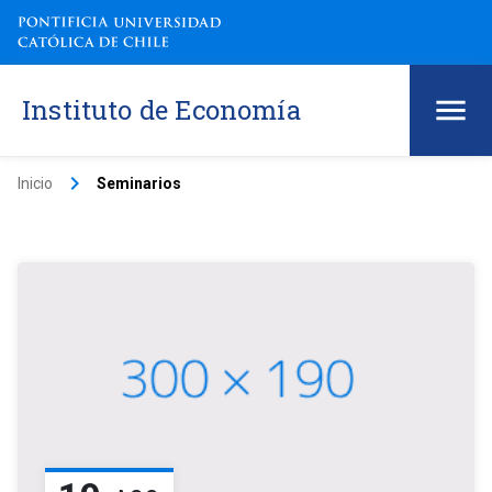
Instituto de Economía
keyboard_arrow_right
Inicio
Seminarios