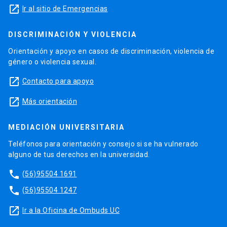
launch
Ir al sitio de Emergencias
DISCRIMINACIÓN Y VIOLENCIA
Orientación y apoyo en casos de discriminación, violencia de
género o violencia sexual.
launch
Contacto para apoyo
launch
Más orientación
MEDIACIÓN UNIVERSITARIA
Teléfonos para orientación y consejo si se ha vulnerado
alguno de tus derechos en la universidad.
phone
(56)95504 1691
phone
(56)95504 1247
launch
Ir a la Oficina de Ombuds UC