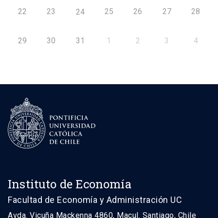
22
23
25
26
27
28
24
29
30
31
1
2
3
4
Instituto de Economía
Facultad de Economía y Administración UC
Avda. Vicuña Mackenna 4860, Macul. Santiago, Chile