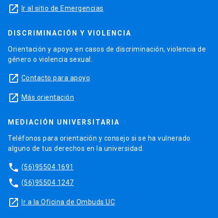
launch
Ir al sitio de Emergencias
DISCRIMINACIÓN Y VIOLENCIA
Orientación y apoyo en casos de discriminación, violencia de
género o violencia sexual.
launch
Contacto para apoyo
launch
Más orientación
MEDIACIÓN UNIVERSITARIA
Teléfonos para orientación y consejo si se ha vulnerado
alguno de tus derechos en la universidad.
phone
(56)95504 1691
phone
(56)95504 1247
launch
Ir a la Oficina de Ombuds UC