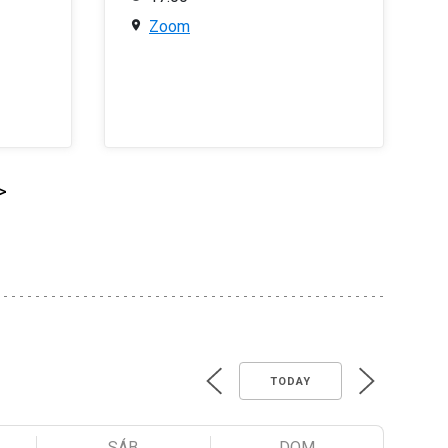
Zoom
>
TODAY
SÁB
DOM