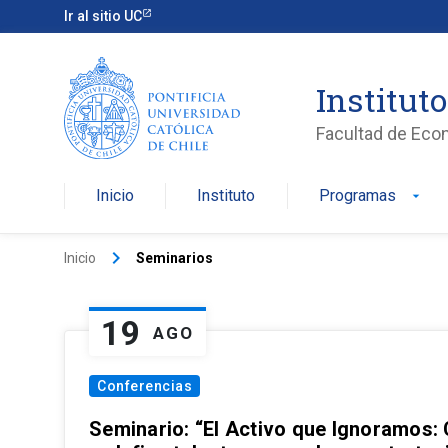
Ir al sitio UC
Institut
Facultad de Eco
Inicio
Instituto
Programas
arrow_drop_down
keyboard_arrow_right
Inicio
Seminarios
19
AGO
Conferencias
Seminario: “El Activo que Ignoramos: