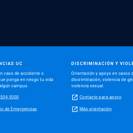
NCIAS UC
DISCRIMINACIÓN Y VIOL
n caso de accidente o
Orientación y apoyo en casos 
que ponga en riesgo tu vida
discriminación, violencia de g
 algún campus.
violencia sexual.
launch
5504 5000
Contacto para apoyo
launch
sitio de Emergencias
Más orientación