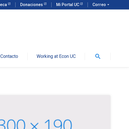
teca
Donaciones
Mi Portal UC
Correo
arrow_drop_down
search
Contacto
Working at Econ UC