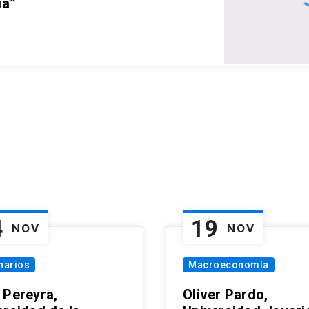
ia”
4
19
NOV
NOV
narios
Macroeconomía
 Pereyra,
Oliver Pardo,