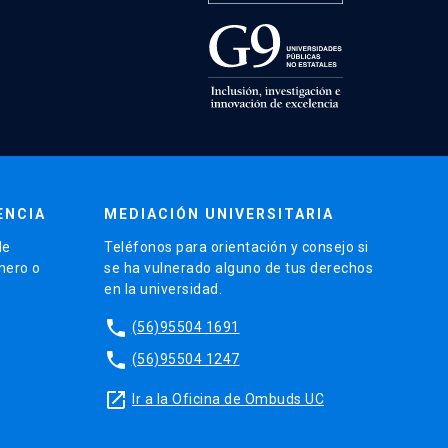
ENCIA
MEDIACIÓN UNIVERSITARIA
de
Teléfonos para orientación y consejo si
énero o
se ha vulnerado alguno de tus derechos
en la universidad.
phone
(56)95504 1691
phone
(56)95504 1247
launch
Ir a la Oficina de Ombuds UC