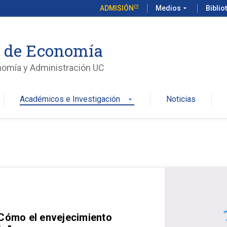
ADMISIÓN
Medios
arrow_drop_down
Biblio
o de Economía
nomía y Administración UC
Académicos e Investigación
Noticias
arrow_drop_down
 Cómo el envejecimiento