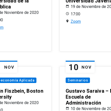
ersidad de la
Universidad Javeri
blica
19 de Noviembre de 2
de Noviembre de 2020
17:00
00
Zoom
om
1
10
NOV
NOV
oeconomía Aplicada
Seminarios
in Fiszbein, Boston
Gustavo Saraiva –
ersity
Escuela de
Administración
de Noviembre de 2020
10 de Noviembre de 2
30