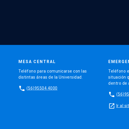
MESA CENTRAL
EMERGE
Teléfono para comunicarse con las
Teléfono e
distintas áreas de la Universidad.
situación 
dentro de
phone
(56)95504 4000
phone
(56)9
launch
Ir al 