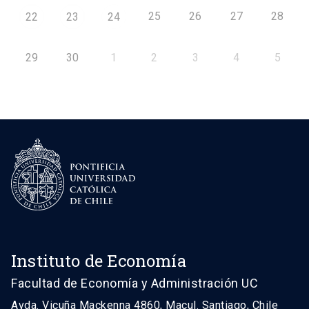
25
26
27
28
22
23
24
29
30
1
2
3
4
5
Instituto de Economía
Facultad de Economía y Administración UC
Avda. Vicuña Mackenna 4860, Macul. Santiago, Chile