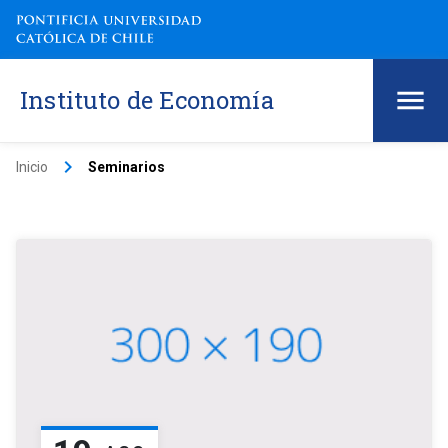
Instituto de Economía
keyboard_arrow_right
Inicio
Seminarios