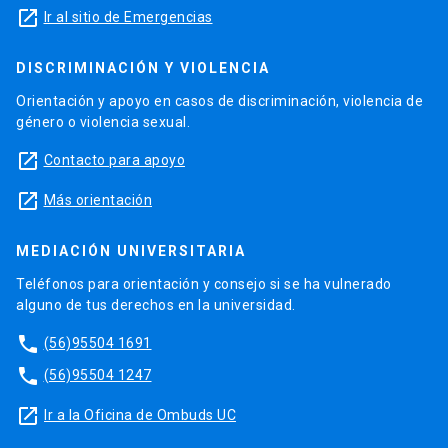
launch
Ir al sitio de Emergencias
DISCRIMINACIÓN Y VIOLENCIA
Orientación y apoyo en casos de discriminación, violencia de
género o violencia sexual.
launch
Contacto para apoyo
launch
Más orientación
MEDIACIÓN UNIVERSITARIA
Teléfonos para orientación y consejo si se ha vulnerado
alguno de tus derechos en la universidad.
phone
(56)95504 1691
phone
(56)95504 1247
launch
Ir a la Oficina de Ombuds UC