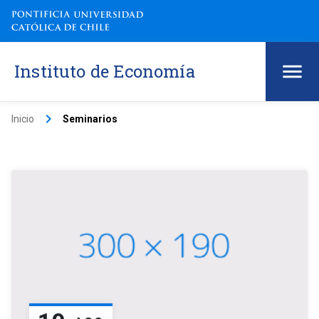
Instituto de Economía
keyboard_arrow_right
Inicio
Seminarios