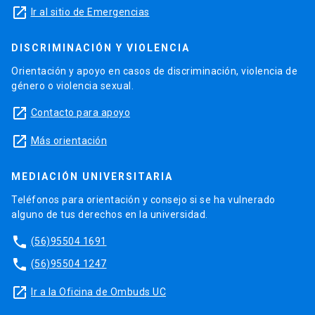
launch
Ir al sitio de Emergencias
DISCRIMINACIÓN Y VIOLENCIA
Orientación y apoyo en casos de discriminación, violencia de
género o violencia sexual.
launch
Contacto para apoyo
launch
Más orientación
MEDIACIÓN UNIVERSITARIA
Teléfonos para orientación y consejo si se ha vulnerado
alguno de tus derechos en la universidad.
phone
(56)95504 1691
phone
(56)95504 1247
launch
Ir a la Oficina de Ombuds UC