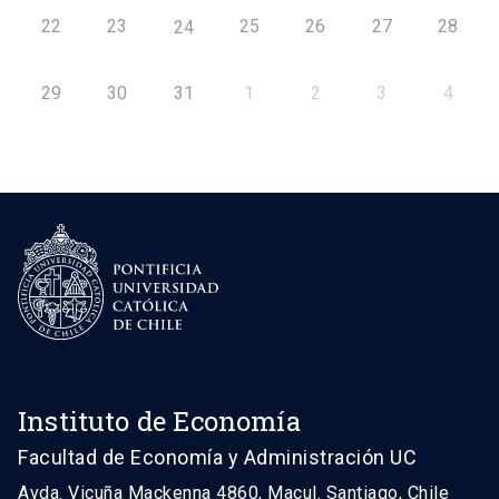
22
23
25
26
27
28
24
29
30
31
1
2
3
4
Instituto de Economía
Facultad de Economía y Administración UC
Avda. Vicuña Mackenna 4860, Macul. Santiago, Chile