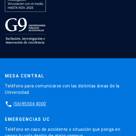
MESA CENTRAL
Teléfono para comunicarse con las distintas áreas de la
Universidad.
phone
(56)95504 4000
EMERGENCIAS UC
Teléfono en caso de accidente o situación que ponga en
riesgo tu vida dentro de algún campus.