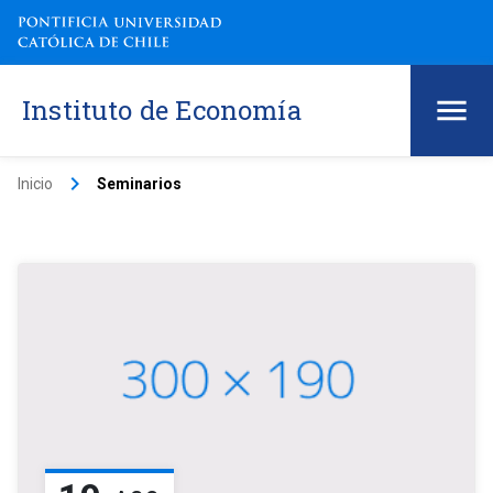
Instituto de Economía
keyboard_arrow_right
Inicio
Seminarios