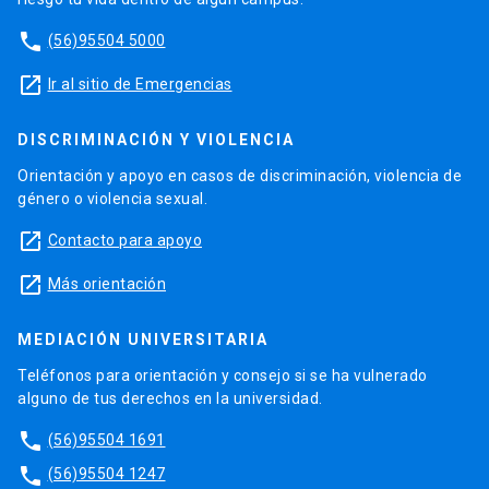
phone
(56)95504 5000
launch
Ir al sitio de Emergencias
DISCRIMINACIÓN Y VIOLENCIA
Orientación y apoyo en casos de discriminación, violencia de
género o violencia sexual.
launch
Contacto para apoyo
launch
Más orientación
MEDIACIÓN UNIVERSITARIA
Teléfonos para orientación y consejo si se ha vulnerado
alguno de tus derechos en la universidad.
phone
(56)95504 1691
phone
(56)95504 1247