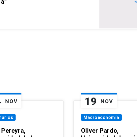
ia”
4
19
NOV
NOV
narios
Macroeconomía
 Pereyra,
Oliver Pardo,