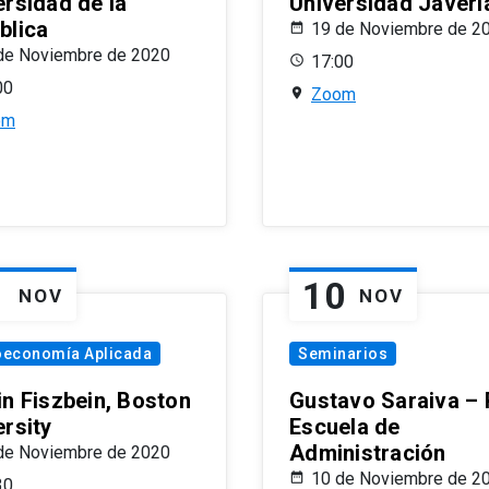
ersidad de la
Universidad Javeri
blica
19 de Noviembre de 2
de Noviembre de 2020
17:00
00
Zoom
om
1
10
NOV
NOV
oeconomía Aplicada
Seminarios
in Fiszbein, Boston
Gustavo Saraiva –
ersity
Escuela de
Administración
de Noviembre de 2020
10 de Noviembre de 2
30