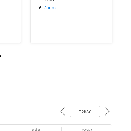
Zoom
>
TODAY
SÁB
DOM