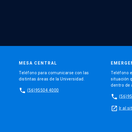
MESA CENTRAL
EMERGE
Teléfono para comunicarse con las
Teléfono e
distintas áreas de la Universidad.
situación 
dentro de
phone
(56)95504 4000
phone
(56)9
launch
Ir al 