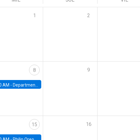
1
2
9
8
0 AM -
Department Seminar: James Robinson
16
15
0 AM -
Philip Oreopolous, University of Toronto