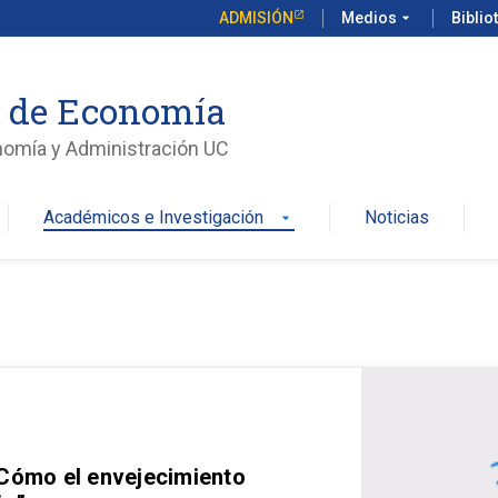
ADMISIÓN
Medios
arrow_drop_down
Biblio
o de Economía
nomía y Administración UC
Académicos e Investigación
Noticias
arrow_drop_down
 Cómo el envejecimiento