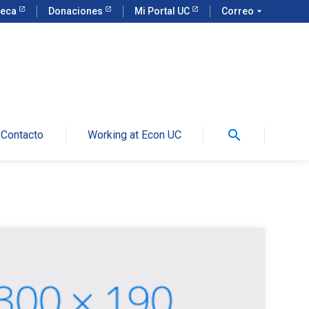
teca
Donaciones
Mi Portal UC
Correo
arrow_drop_down
search
Contacto
Working at Econ UC