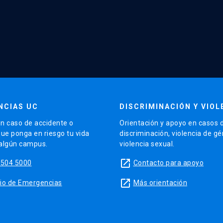
NCIAS UC
DISCRIMINACIÓN Y VIOL
n caso de accidente o
Orientación y apoyo en casos 
que ponga en riesgo tu vida
discriminación, violencia de g
 algún campus.
violencia sexual.
launch
5504 5000
Contacto para apoyo
launch
sitio de Emergencias
Más orientación