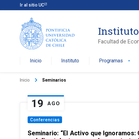
Ir al sitio UC
Institut
Facultad de Eco
Inicio
Instituto
Programas
arrow_drop_down
keyboard_arrow_right
Inicio
Seminarios
19
AGO
Conferencias
Seminario: “El Activo que Ignoramos: