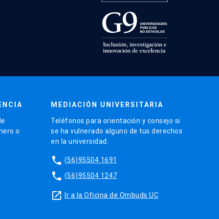
ENCIA
MEDIACIÓN UNIVERSITARIA
de
Teléfonos para orientación y consejo si
énero o
se ha vulnerado alguno de tus derechos
en la universidad.
phone
(56)95504 1691
phone
(56)95504 1247
launch
Ir a la Oficina de Ombuds UC