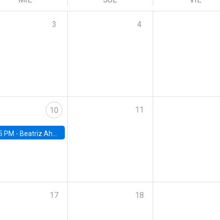
3
4
11
10
5 PM -
Beatriz Ahumada, PhD candidate, Universidad de Pittsburgh
17
18