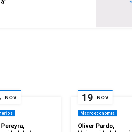
ia”
4
19
NOV
NOV
narios
Macroeconomía
 Pereyra,
Oliver Pardo,