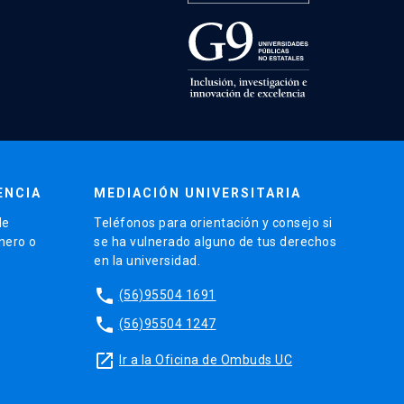
ENCIA
MEDIACIÓN UNIVERSITARIA
de
Teléfonos para orientación y consejo si
énero o
se ha vulnerado alguno de tus derechos
en la universidad.
phone
(56)95504 1691
phone
(56)95504 1247
launch
Ir a la Oficina de Ombuds UC