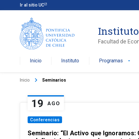
Ir al sitio UC
Institut
Facultad de Eco
Inicio
Instituto
Programas
arrow_drop_down
keyboard_arrow_right
Inicio
Seminarios
19
AGO
Conferencias
Seminario: “El Activo que Ignoramos: