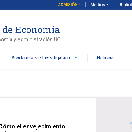
ADMISIÓN
Medios
arrow_drop_down
Biblio
o de Economía
nomía y Administración UC
Académicos e Investigación
Noticias
arrow_drop_down
 Cómo el envejecimiento