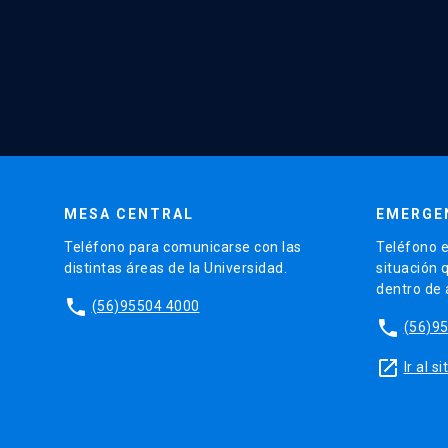
MESA CENTRAL
EMERGE
Teléfono para comunicarse con las
Teléfono e
distintas áreas de la Universidad.
situación 
dentro de
phone
(56)95504 4000
phone
(56)9
launch
Ir al 