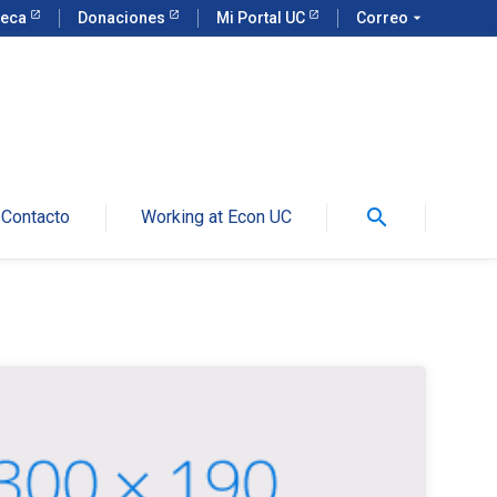
teca
Donaciones
Mi Portal UC
Correo
arrow_drop_down
search
Contacto
Working at Econ UC