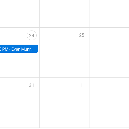
25
24
5 PM -
Evan Munro, Neyman Visiting Assistant Professor in the Department of Statistics at UC Berkeley
31
1