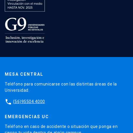
MESA CENTRAL
Teléfono para comunicarse con las distintas áreas de la
Universidad.
phone
(56)95504 4000
EMERGENCIAS UC
Teléfono en caso de accidente o situación que ponga en
riesgo tu vida dentro de algún campus.