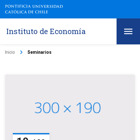
Instituto de Economía
keyboard_arrow_right
Inicio
Seminarios