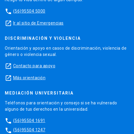
phone
(56)95504 5000
launch
Ir al sitio de Emergencias
DISCRIMINACIÓN Y VIOLENCIA
Orientación y apoyo en casos de discriminación, violencia de
género o violencia sexual.
launch
Contacto para apoyo
launch
Más orientación
MEDIACIÓN UNIVERSITARIA
Teléfonos para orientación y consejo si se ha vulnerado
alguno de tus derechos en la universidad.
phone
(56)95504 1691
phone
(56)95504 1247