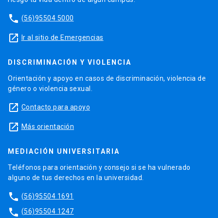
phone
(56)95504 5000
launch
Ir al sitio de Emergencias
DISCRIMINACIÓN Y VIOLENCIA
Orientación y apoyo en casos de discriminación, violencia de
género o violencia sexual.
launch
Contacto para apoyo
launch
Más orientación
MEDIACIÓN UNIVERSITARIA
Teléfonos para orientación y consejo si se ha vulnerado
alguno de tus derechos en la universidad.
phone
(56)95504 1691
phone
(56)95504 1247