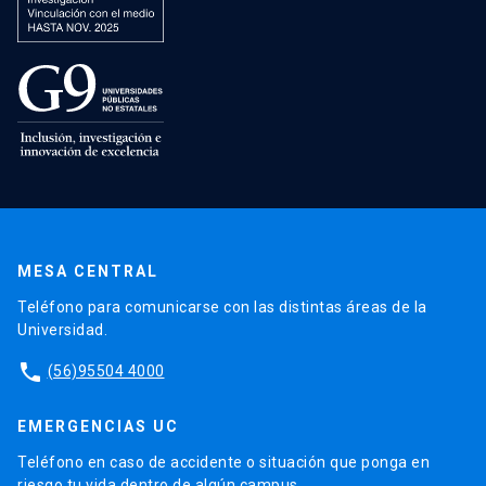
MESA CENTRAL
Teléfono para comunicarse con las distintas áreas de la
Universidad.
phone
(56)95504 4000
EMERGENCIAS UC
Teléfono en caso de accidente o situación que ponga en
riesgo tu vida dentro de algún campus.