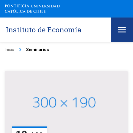
Instituto de Economía
keyboard_arrow_right
Inicio
Seminarios