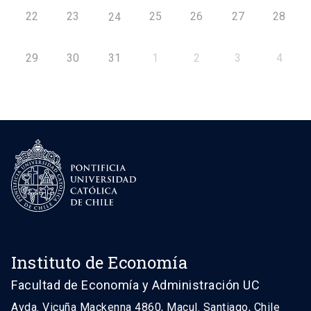
22
23
25
26
27
28
24
29
30
31
1
2
3
4
Instituto de Economía
Facultad de Economía y Administración UC
Avda. Vicuña Mackenna 4860, Macul. Santiago, Chile