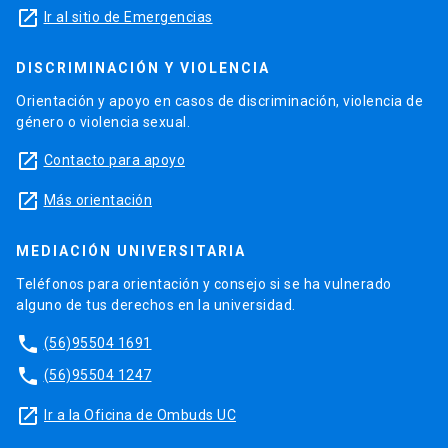
launch
Ir al sitio de Emergencias
DISCRIMINACIÓN Y VIOLENCIA
Orientación y apoyo en casos de discriminación, violencia de
género o violencia sexual.
launch
Contacto para apoyo
launch
Más orientación
MEDIACIÓN UNIVERSITARIA
Teléfonos para orientación y consejo si se ha vulnerado
alguno de tus derechos en la universidad.
phone
(56)95504 1691
phone
(56)95504 1247
launch
Ir a la Oficina de Ombuds UC