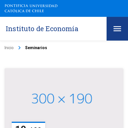
Instituto de Economía
keyboard_arrow_right
Inicio
Seminarios