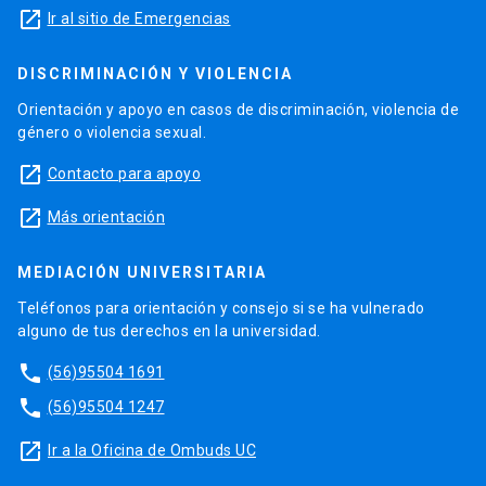
launch
Ir al sitio de Emergencias
DISCRIMINACIÓN Y VIOLENCIA
Orientación y apoyo en casos de discriminación, violencia de
género o violencia sexual.
launch
Contacto para apoyo
launch
Más orientación
MEDIACIÓN UNIVERSITARIA
Teléfonos para orientación y consejo si se ha vulnerado
alguno de tus derechos en la universidad.
phone
(56)95504 1691
phone
(56)95504 1247
launch
Ir a la Oficina de Ombuds UC