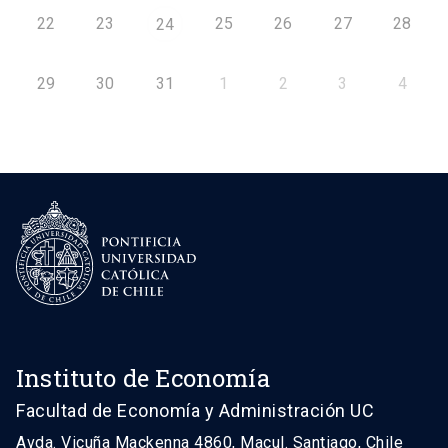
22
23
25
26
27
28
24
29
30
31
1
2
3
4
Instituto de Economía
Facultad de Economía y Administración UC
Avda. Vicuña Mackenna 4860, Macul. Santiago, Chile