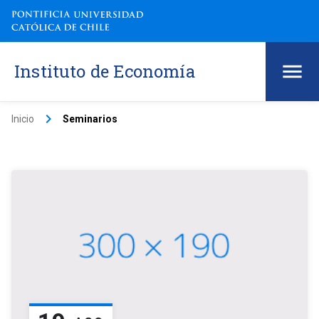
Instituto de Economía
keyboard_arrow_right
Inicio
Seminarios