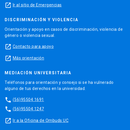
launch
Ir al sitio de Emergencias
DISCRIMINACIÓN Y VIOLENCIA
Orientación y apoyo en casos de discriminación, violencia de
género o violencia sexual.
launch
Contacto para apoyo
launch
Más orientación
MEDIACIÓN UNIVERSITARIA
Teléfonos para orientación y consejo si se ha vulnerado
alguno de tus derechos en la universidad.
phone
(56)95504 1691
phone
(56)95504 1247
launch
Ir a la Oficina de Ombuds UC