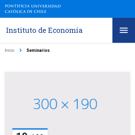
Instituto de Economía
keyboard_arrow_right
Inicio
Seminarios