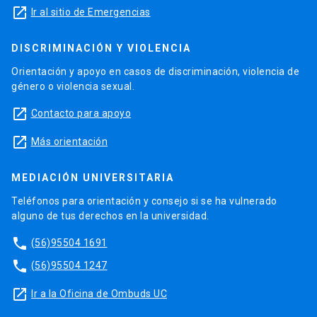
launch
Ir al sitio de Emergencias
DISCRIMINACIÓN Y VIOLENCIA
Orientación y apoyo en casos de discriminación, violencia de
género o violencia sexual.
launch
Contacto para apoyo
launch
Más orientación
MEDIACIÓN UNIVERSITARIA
Teléfonos para orientación y consejo si se ha vulnerado
alguno de tus derechos en la universidad.
phone
(56)95504 1691
phone
(56)95504 1247
launch
Ir a la Oficina de Ombuds UC