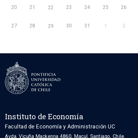
20
21
23
24
25
26
22
27
28
30
31
1
2
29
Instituto de Economía
Facultad de Economía y Administración UC
Avda. Vicuña Mackenna 4860, Macul. Santiago, Chile