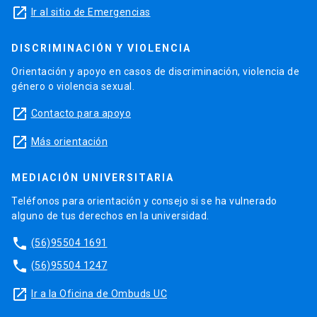
launch
Ir al sitio de Emergencias
DISCRIMINACIÓN Y VIOLENCIA
Orientación y apoyo en casos de discriminación, violencia de
género o violencia sexual.
launch
Contacto para apoyo
launch
Más orientación
MEDIACIÓN UNIVERSITARIA
Teléfonos para orientación y consejo si se ha vulnerado
alguno de tus derechos en la universidad.
phone
(56)95504 1691
phone
(56)95504 1247
launch
Ir a la Oficina de Ombuds UC