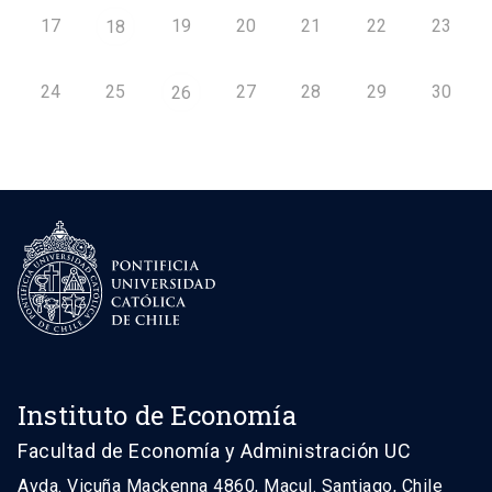
17
19
20
21
22
23
18
24
25
27
28
29
30
26
Instituto de Economía
Facultad de Economía y Administración UC
Avda. Vicuña Mackenna 4860, Macul. Santiago, Chile