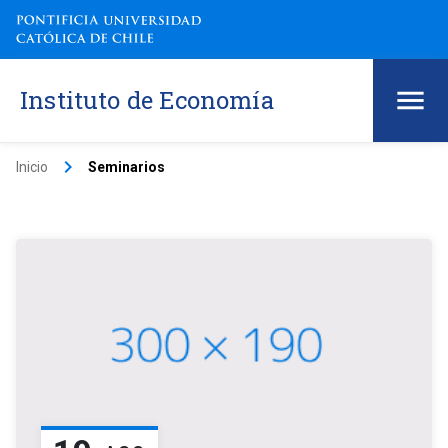
Instituto de Economía
keyboard_arrow_right
Inicio
Seminarios