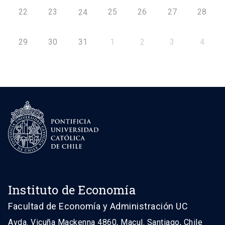
22
23
25
26
27
28
24
29
30
31
1
2
3
4
Instituto de Economía
Facultad de Economía y Administración UC
Avda. Vicuña Mackenna 4860, Macul. Santiago, Chile