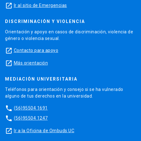
launch
Ir al sitio de Emergencias
DISCRIMINACIÓN Y VIOLENCIA
Orientación y apoyo en casos de discriminación, violencia de
género o violencia sexual.
launch
Contacto para apoyo
launch
Más orientación
MEDIACIÓN UNIVERSITARIA
Teléfonos para orientación y consejo si se ha vulnerado
alguno de tus derechos en la universidad.
phone
(56)95504 1691
phone
(56)95504 1247
launch
Ir a la Oficina de Ombuds UC