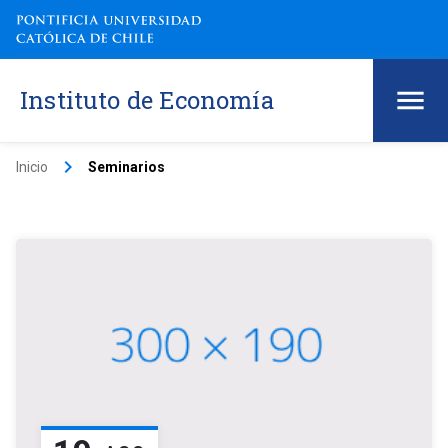
Instituto de Economía
keyboard_arrow_right
Inicio
Seminarios