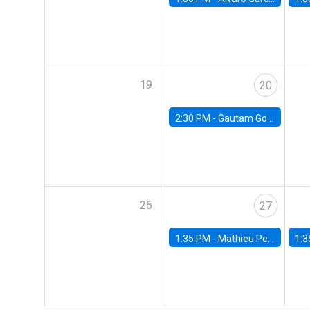
19
20
2:30 PM -
Gautam Gowrisankaran, Columbia University
26
27
1:35 PM -
Mathieu Pedemonte, IDB
1:3