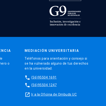
ENCIA
MEDIACIÓN UNIVERSITARIA
de
Teléfonos para orientación y consejo si
énero o
se ha vulnerado alguno de tus derechos
en la universidad.
phone
(56)95504 1691
phone
(56)95504 1247
launch
Ir a la Oficina de Ombuds UC