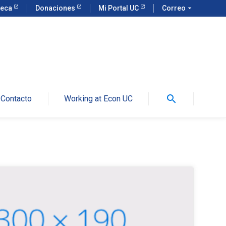
teca
Donaciones
Mi Portal UC
Correo
arrow_drop_down
search
Contacto
Working at Econ UC