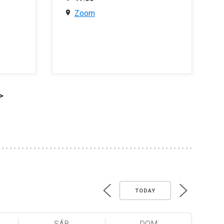
Zoom
>
TODAY
SÁB
DOM