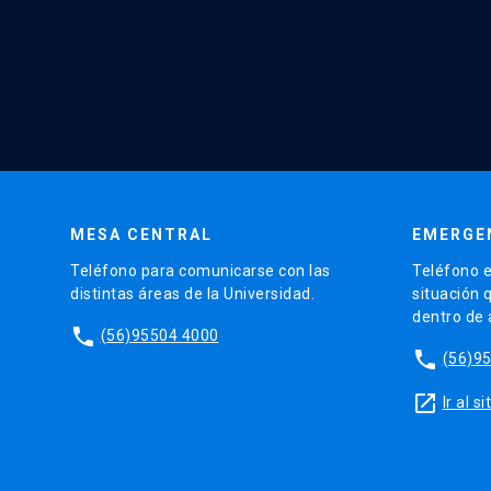
MESA CENTRAL
EMERGE
Teléfono para comunicarse con las
Teléfono e
distintas áreas de la Universidad.
situación 
dentro de
phone
(56)95504 4000
phone
(56)9
launch
Ir al 