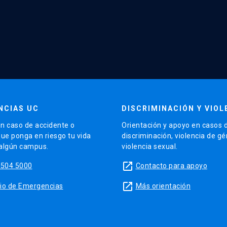
NCIAS UC
DISCRIMINACIÓN Y VIOL
n caso de accidente o
Orientación y apoyo en casos 
que ponga en riesgo tu vida
discriminación, violencia de g
 algún campus.
violencia sexual.
launch
5504 5000
Contacto para apoyo
launch
sitio de Emergencias
Más orientación