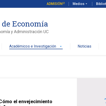
ADMISIÓN
Medios
arrow_drop_down
Biblio
o de Economía
nomía y Administración UC
Académicos e Investigación
Noticias
arrow_drop_down
 Cómo el envejecimiento