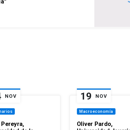
ia”
4
19
NOV
NOV
narios
Macroeconomía
 Pereyra,
Oliver Pardo,