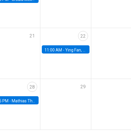
21
22
11:00 AM -
Ying Fan, University of Michigan
29
28
5 PM -
Mathias Thoenig, University of Lausanne