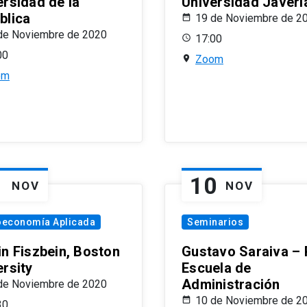
ersidad de la
Universidad Javeri
blica
19 de Noviembre de 2
de Noviembre de 2020
17:00
00
Zoom
om
1
10
NOV
NOV
oeconomía Aplicada
Seminarios
in Fiszbein, Boston
Gustavo Saraiva –
ersity
Escuela de
Administración
de Noviembre de 2020
10 de Noviembre de 2
30