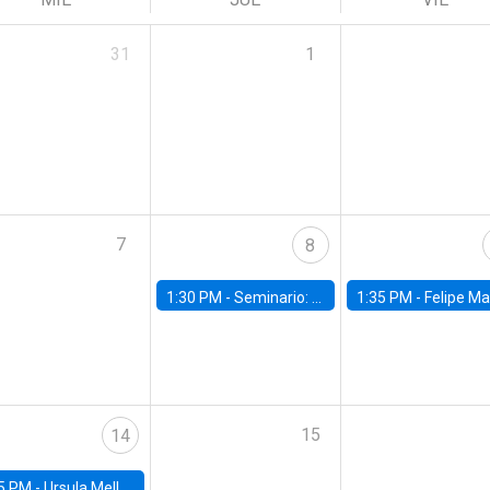
31
1
7
8
1:30 PM -
Seminario: “Recuperando la humanidad para progresar en la era de la IA»
1:35 PM -
Felipe Martínez, alumno Doctorado en Ec
15
14
5 PM -
Ursula Mello, Insper - Institute of Education and Research