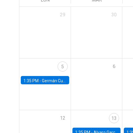
29
30
6
5
1:35 PM -
Germán Cubas, University of Houston
12
13
1:35 PM -
Alvaro Garcia-Marin, Universidad de Los Andes
1:3