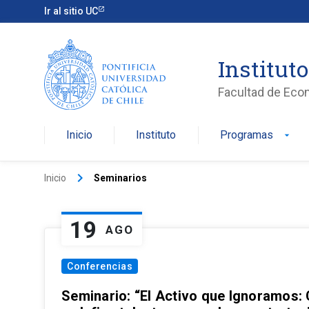
Ir al sitio UC
Institut
Facultad de Eco
Inicio
Instituto
Programas
arrow_drop_down
keyboard_arrow_right
Inicio
Seminarios
19
AGO
Conferencias
Seminario: “El Activo que Ignoramos: