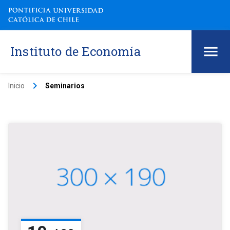
Instituto de Economía
keyboard_arrow_right
Inicio
Seminarios