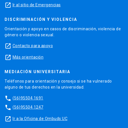
launch
Ir al sitio de Emergencias
DISCRIMINACIÓN Y VIOLENCIA
Orientación y apoyo en casos de discriminación, violencia de
género o violencia sexual.
launch
Contacto para apoyo
launch
Más orientación
MEDIACIÓN UNIVERSITARIA
Teléfonos para orientación y consejo si se ha vulnerado
alguno de tus derechos en la universidad.
phone
(56)95504 1691
phone
(56)95504 1247
launch
Ir a la Oficina de Ombuds UC