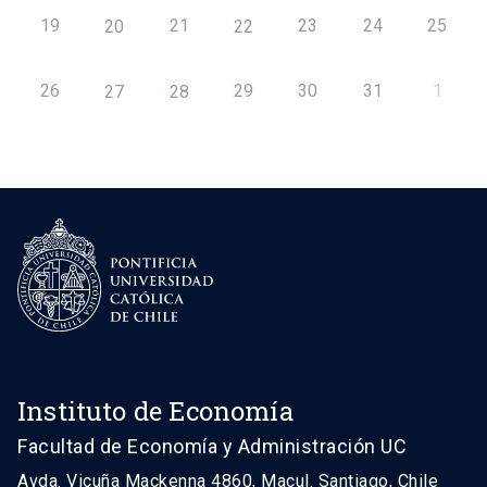
19
21
23
24
25
20
22
26
29
30
31
1
27
28
Instituto de Economía
Facultad de Economía y Administración UC
Avda. Vicuña Mackenna 4860, Macul. Santiago, Chile