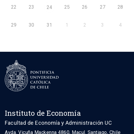
22
23
25
26
27
28
24
29
30
31
1
2
3
4
Instituto de Economía
Facultad de Economía y Administración UC
Avda. Vicuña Mackenna 4860, Macul. Santiago, Chile