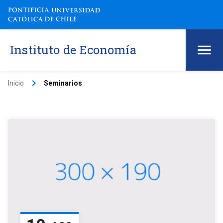
Instituto de Economía
keyboard_arrow_right
Inicio
Seminarios