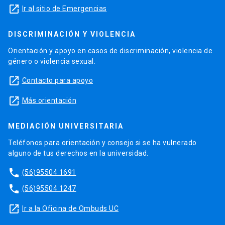
launch
Ir al sitio de Emergencias
DISCRIMINACIÓN Y VIOLENCIA
Orientación y apoyo en casos de discriminación, violencia de
género o violencia sexual.
launch
Contacto para apoyo
launch
Más orientación
MEDIACIÓN UNIVERSITARIA
Teléfonos para orientación y consejo si se ha vulnerado
alguno de tus derechos en la universidad.
phone
(56)95504 1691
phone
(56)95504 1247
launch
Ir a la Oficina de Ombuds UC