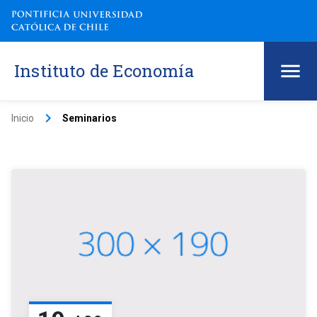
Instituto de Economía
keyboard_arrow_right
Inicio
Seminarios