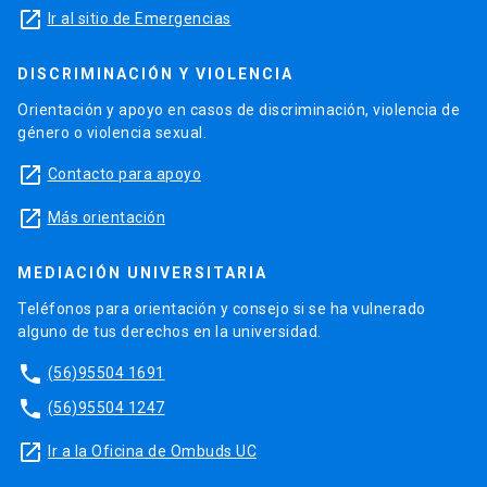
launch
Ir al sitio de Emergencias
DISCRIMINACIÓN Y VIOLENCIA
Orientación y apoyo en casos de discriminación, violencia de
género o violencia sexual.
launch
Contacto para apoyo
launch
Más orientación
MEDIACIÓN UNIVERSITARIA
Teléfonos para orientación y consejo si se ha vulnerado
alguno de tus derechos en la universidad.
phone
(56)95504 1691
phone
(56)95504 1247
launch
Ir a la Oficina de Ombuds UC