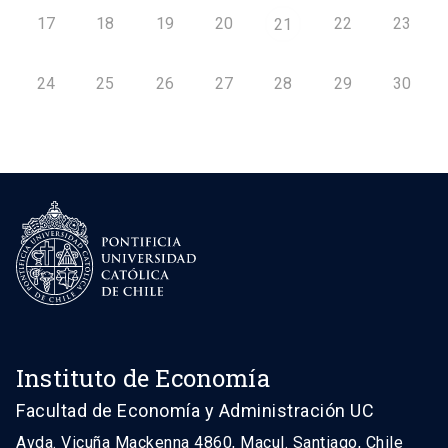
17
18
19
20
22
23
21
24
25
26
27
28
29
30
Instituto de Economía
Facultad de Economía y Administración UC
Avda. Vicuña Mackenna 4860, Macul. Santiago, Chile