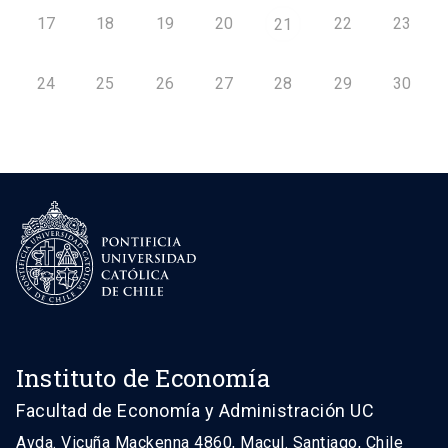
17
18
19
20
22
23
21
24
25
26
27
28
29
30
Instituto de Economía
Facultad de Economía y Administración UC
Avda. Vicuña Mackenna 4860, Macul. Santiago, Chile