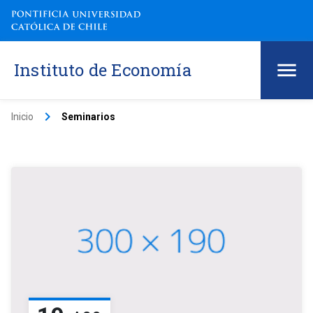
Instituto de Economía
keyboard_arrow_right
Inicio
Seminarios