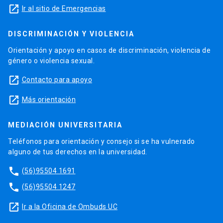
launch
Ir al sitio de Emergencias
DISCRIMINACIÓN Y VIOLENCIA
Orientación y apoyo en casos de discriminación, violencia de
género o violencia sexual.
launch
Contacto para apoyo
launch
Más orientación
MEDIACIÓN UNIVERSITARIA
Teléfonos para orientación y consejo si se ha vulnerado
alguno de tus derechos en la universidad.
phone
(56)95504 1691
phone
(56)95504 1247
launch
Ir a la Oficina de Ombuds UC