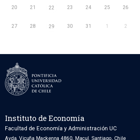
20
21
23
24
25
26
22
27
28
30
31
1
2
29
Instituto de Economía
Facultad de Economía y Administración UC
Avda. Vicuña Mackenna 4860, Macul. Santiago, Chile