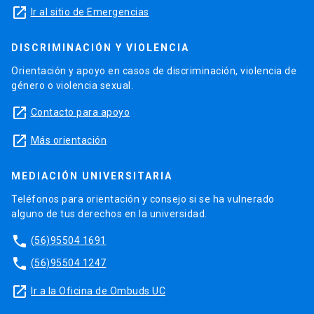
launch
Ir al sitio de Emergencias
DISCRIMINACIÓN Y VIOLENCIA
Orientación y apoyo en casos de discriminación, violencia de
género o violencia sexual.
launch
Contacto para apoyo
launch
Más orientación
MEDIACIÓN UNIVERSITARIA
Teléfonos para orientación y consejo si se ha vulnerado
alguno de tus derechos en la universidad.
phone
(56)95504 1691
phone
(56)95504 1247
launch
Ir a la Oficina de Ombuds UC