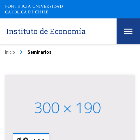
Instituto de Economía
keyboard_arrow_right
Inicio
Seminarios