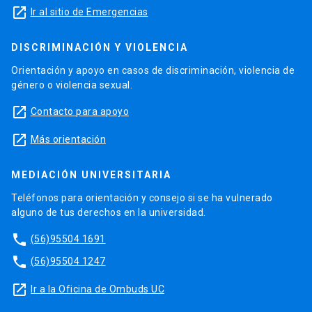
launch
Ir al sitio de Emergencias
DISCRIMINACIÓN Y VIOLENCIA
Orientación y apoyo en casos de discriminación, violencia de
género o violencia sexual.
launch
Contacto para apoyo
launch
Más orientación
MEDIACIÓN UNIVERSITARIA
Teléfonos para orientación y consejo si se ha vulnerado
alguno de tus derechos en la universidad.
phone
(56)95504 1691
phone
(56)95504 1247
launch
Ir a la Oficina de Ombuds UC