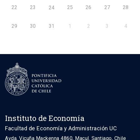
22
23
25
26
27
28
24
29
30
31
1
2
3
4
Instituto de Economía
Facultad de Economía y Administración UC
Avda. Vicuña Mackenna 4860, Macul. Santiago, Chile