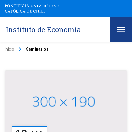
Instituto de Economía
keyboard_arrow_right
Inicio
Seminarios