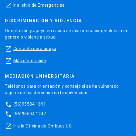
launch
Ir al sitio de Emergencias
DISCRIMINACIÓN Y VIOLENCIA
Orientación y apoyo en casos de discriminación, violencia de
género o violencia sexual.
launch
Contacto para apoyo
launch
Más orientación
MEDIACIÓN UNIVERSITARIA
Teléfonos para orientación y consejo si se ha vulnerado
alguno de tus derechos en la universidad.
phone
(56)95504 1691
phone
(56)95504 1247
launch
Ir a la Oficina de Ombuds UC