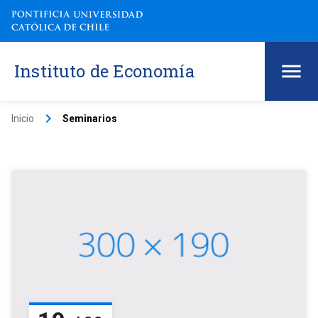
Instituto de Economía
keyboard_arrow_right
Inicio
Seminarios