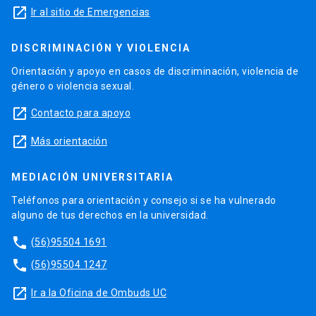
launch
Ir al sitio de Emergencias
DISCRIMINACIÓN Y VIOLENCIA
Orientación y apoyo en casos de discriminación, violencia de
género o violencia sexual.
launch
Contacto para apoyo
launch
Más orientación
MEDIACIÓN UNIVERSITARIA
Teléfonos para orientación y consejo si se ha vulnerado
alguno de tus derechos en la universidad.
phone
(56)95504 1691
phone
(56)95504 1247
launch
Ir a la Oficina de Ombuds UC