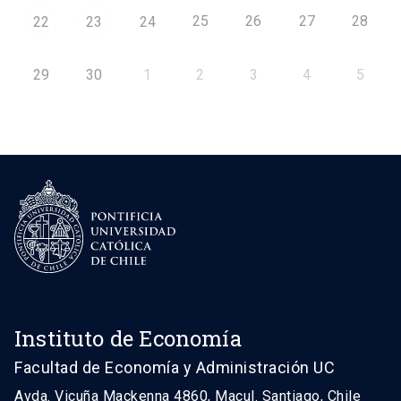
25
26
27
28
22
23
24
29
30
1
2
3
4
5
Instituto de Economía
Facultad de Economía y Administración UC
Avda. Vicuña Mackenna 4860, Macul. Santiago, Chile