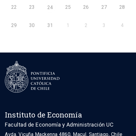
22
23
25
26
27
28
24
29
30
31
1
2
3
4
Instituto de Economía
Facultad de Economía y Administración UC
Avda. Vicuña Mackenna 4860, Macul. Santiago, Chile