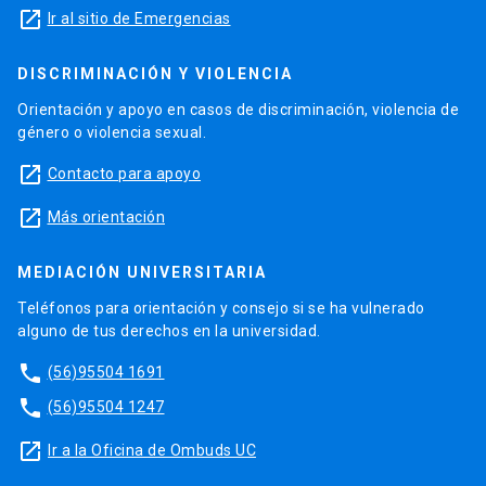
launch
Ir al sitio de Emergencias
DISCRIMINACIÓN Y VIOLENCIA
Orientación y apoyo en casos de discriminación, violencia de
género o violencia sexual.
launch
Contacto para apoyo
launch
Más orientación
MEDIACIÓN UNIVERSITARIA
Teléfonos para orientación y consejo si se ha vulnerado
alguno de tus derechos en la universidad.
phone
(56)95504 1691
phone
(56)95504 1247
launch
Ir a la Oficina de Ombuds UC