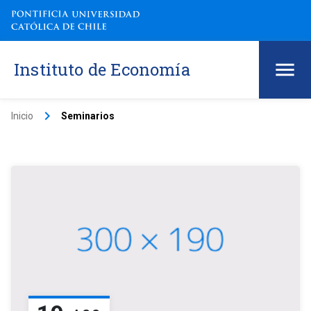
Instituto de Economía
keyboard_arrow_right
Inicio
Seminarios