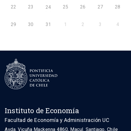
22
23
25
26
27
28
24
29
30
31
1
2
3
4
Instituto de Economía
Facultad de Economía y Administración UC
Avda. Vicuña Mackenna 4860, Macul. Santiago, Chile