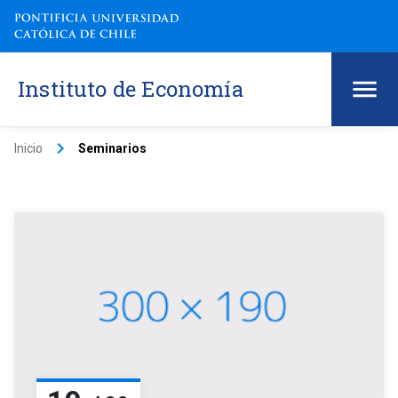
Instituto de Economía
keyboard_arrow_right
Inicio
Seminarios