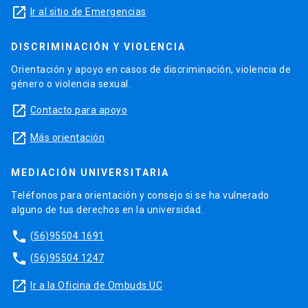
launch
Ir al sitio de Emergencias
DISCRIMINACIÓN Y VIOLENCIA
Orientación y apoyo en casos de discriminación, violencia de
género o violencia sexual.
launch
Contacto para apoyo
launch
Más orientación
MEDIACIÓN UNIVERSITARIA
Teléfonos para orientación y consejo si se ha vulnerado
alguno de tus derechos en la universidad.
phone
(56)95504 1691
phone
(56)95504 1247
launch
Ir a la Oficina de Ombuds UC