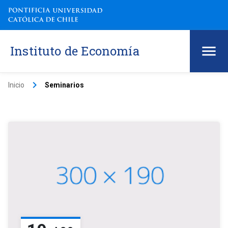
Instituto de Economía
keyboard_arrow_right
Inicio
Seminarios