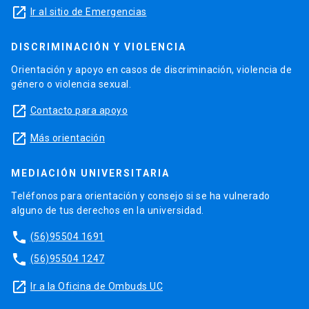
launch
Ir al sitio de Emergencias
DISCRIMINACIÓN Y VIOLENCIA
Orientación y apoyo en casos de discriminación, violencia de
género o violencia sexual.
launch
Contacto para apoyo
launch
Más orientación
MEDIACIÓN UNIVERSITARIA
Teléfonos para orientación y consejo si se ha vulnerado
alguno de tus derechos en la universidad.
phone
(56)95504 1691
phone
(56)95504 1247
launch
Ir a la Oficina de Ombuds UC