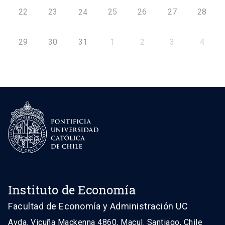
22
23
25
26
27
28
24
29
30
31
1
2
3
4
Instituto de Economía
Facultad de Economía y Administración UC
Avda. Vicuña Mackenna 4860, Macul. Santiago, Chile