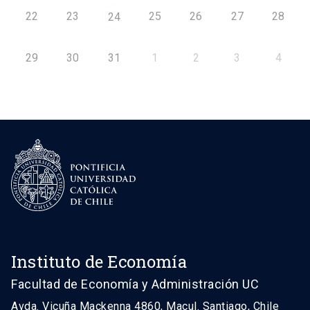
22
23
25
26
27
28
24
29
30
31
1
2
3
4
Instituto de Economía
Facultad de Economía y Administración UC
Avda. Vicuña Mackenna 4860, Macul. Santiago, Chile