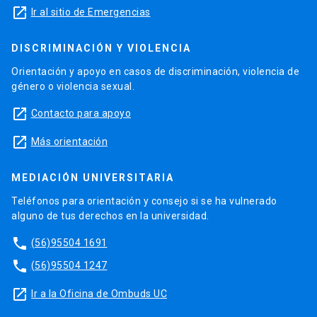
launch
Ir al sitio de Emergencias
DISCRIMINACIÓN Y VIOLENCIA
Orientación y apoyo en casos de discriminación, violencia de
género o violencia sexual.
launch
Contacto para apoyo
launch
Más orientación
MEDIACIÓN UNIVERSITARIA
Teléfonos para orientación y consejo si se ha vulnerado
alguno de tus derechos en la universidad.
phone
(56)95504 1691
phone
(56)95504 1247
launch
Ir a la Oficina de Ombuds UC