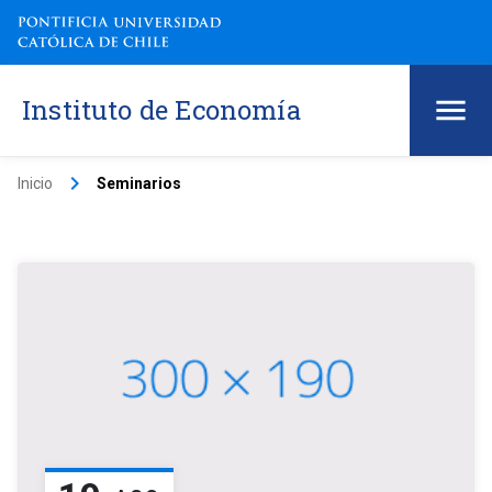
Instituto de Economía
keyboard_arrow_right
Inicio
Seminarios