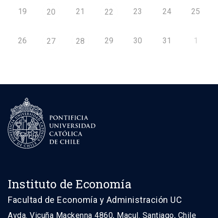
19
21
23
24
25
20
22
26
29
30
31
1
27
28
Instituto de Economía
Facultad de Economía y Administración UC
Avda. Vicuña Mackenna 4860, Macul. Santiago, Chile