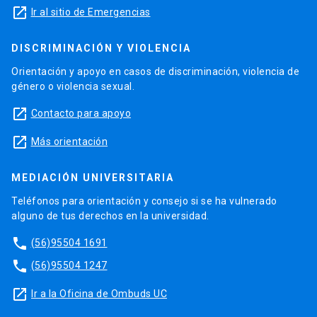
launch
Ir al sitio de Emergencias
DISCRIMINACIÓN Y VIOLENCIA
Orientación y apoyo en casos de discriminación, violencia de
género o violencia sexual.
launch
Contacto para apoyo
launch
Más orientación
MEDIACIÓN UNIVERSITARIA
Teléfonos para orientación y consejo si se ha vulnerado
alguno de tus derechos en la universidad.
phone
(56)95504 1691
phone
(56)95504 1247
launch
Ir a la Oficina de Ombuds UC