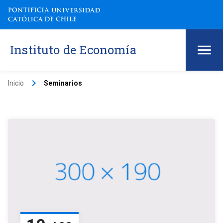
Instituto de Economía
keyboard_arrow_right
Inicio
Seminarios