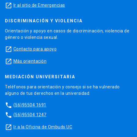
launch
Ir al sitio de Emergencias
DISCRIMINACIÓN Y VIOLENCIA
Orientación y apoyo en casos de discriminación, violencia de
género o violencia sexual.
launch
Contacto para apoyo
launch
Más orientación
MEDIACIÓN UNIVERSITARIA
Teléfonos para orientación y consejo si se ha vulnerado
alguno de tus derechos en la universidad.
phone
(56)95504 1691
phone
(56)95504 1247
launch
Ir a la Oficina de Ombuds UC