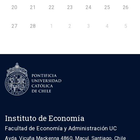
20
21
22
23
24
25
26
27
28
1
2
3
4
5
Instituto de Economía
Facultad de Economía y Administración UC
Avda. Vicuña Mackenna 4860, Macul. Santiago, Chile