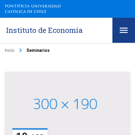
Instituto de Economía
keyboard_arrow_right
Inicio
Seminarios