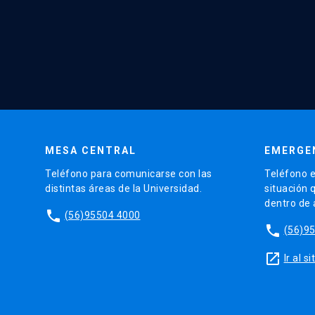
MESA CENTRAL
EMERGE
Teléfono para comunicarse con las
Teléfono e
distintas áreas de la Universidad.
situación 
dentro de
phone
(56)95504 4000
phone
(56)9
launch
Ir al 