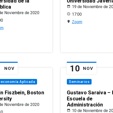
ersidad de la
Universidad Javeri
blica
19 de Noviembre de 2
de Noviembre de 2020
17:00
00
Zoom
om
1
10
NOV
NOV
oeconomía Aplicada
Seminarios
in Fiszbein, Boston
Gustavo Saraiva –
ersity
Escuela de
Administración
de Noviembre de 2020
10 de Noviembre de 2
30