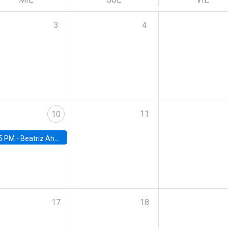
3
4
11
10
5 PM -
Beatriz Ahumada, PhD candidate, Universidad de Pittsburgh
17
18