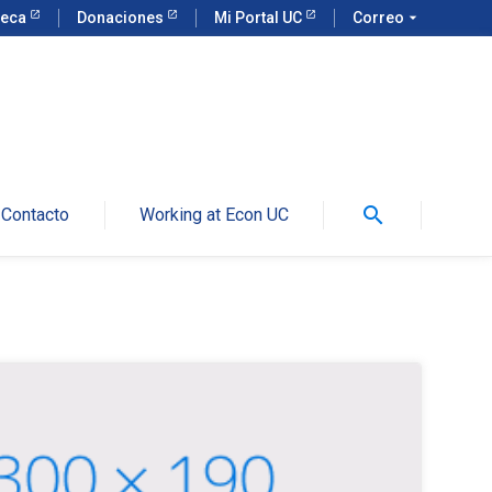
teca
Donaciones
Mi Portal UC
Correo
arrow_drop_down
search
Contacto
Working at Econ UC