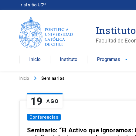
Ir al sitio UC
Institut
Facultad de Eco
Inicio
Instituto
Programas
arrow_drop_down
keyboard_arrow_right
Inicio
Seminarios
19
AGO
Conferencias
Seminario: “El Activo que Ignoramos: