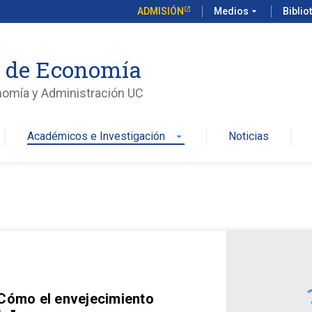
ADMISIÓN
Medios
arrow_drop_down
Biblio
o de Economía
nomía y Administración UC
Académicos e Investigación
Noticias
arrow_drop_down
 Cómo el envejecimiento