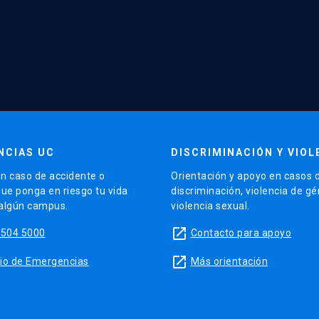
NCIAS UC
DISCRIMINACIÓN Y VIOL
n caso de accidente o
Orientación y apoyo en casos 
que ponga en riesgo tu vida
discriminación, violencia de g
 algún campus.
violencia sexual.
launch
5504 5000
Contacto para apoyo
launch
sitio de Emergencias
Más orientación