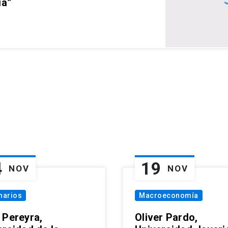
ia”
4
19
NOV
NOV
narios
Macroeconomía
 Pereyra,
Oliver Pardo,