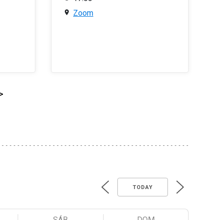
Zoom
>
TODAY
SÁB
DOM