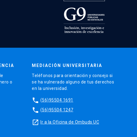
ENCIA
MEDIACIÓN UNIVERSITARIA
de
Teléfonos para orientación y consejo si
énero o
se ha vulnerado alguno de tus derechos
en la universidad.
phone
(56)95504 1691
phone
(56)95504 1247
launch
Ir a la Oficina de Ombuds UC