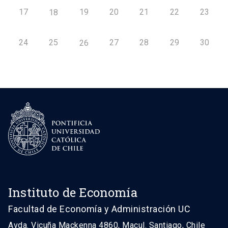
17
19
20
21
22
23
18
24
25
27
28
29
30
26
Instituto de Economía
Facultad de Economía y Administración UC
Avda. Vicuña Mackenna 4860, Macul. Santiago, Chile