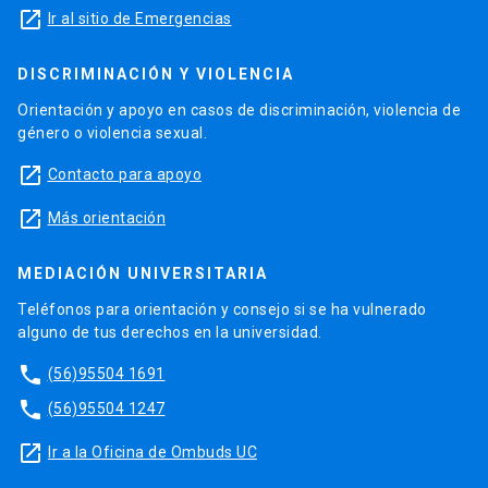
launch
Ir al sitio de Emergencias
DISCRIMINACIÓN Y VIOLENCIA
Orientación y apoyo en casos de discriminación, violencia de
género o violencia sexual.
launch
Contacto para apoyo
launch
Más orientación
MEDIACIÓN UNIVERSITARIA
Teléfonos para orientación y consejo si se ha vulnerado
alguno de tus derechos en la universidad.
phone
(56)95504 1691
phone
(56)95504 1247
launch
Ir a la Oficina de Ombuds UC