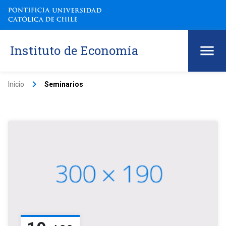
Instituto de Economía
keyboard_arrow_right
Inicio
Seminarios