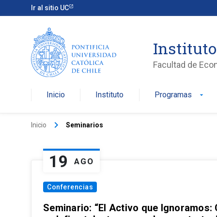
Ir al sitio UC
Institut
Facultad de Eco
Inicio
Instituto
Programas
arrow_drop_down
keyboard_arrow_right
Inicio
Seminarios
19
AGO
Conferencias
Seminario: “El Activo que Ignoramos: