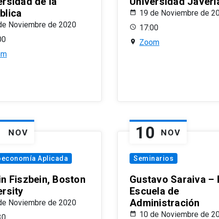
ersidad de la
Universidad Javeri
blica
19 de Noviembre de 2
de Noviembre de 2020
17:00
00
Zoom
om
1
10
NOV
NOV
oeconomía Aplicada
Seminarios
in Fiszbein, Boston
Gustavo Saraiva –
ersity
Escuela de
Administración
de Noviembre de 2020
10 de Noviembre de 2
30