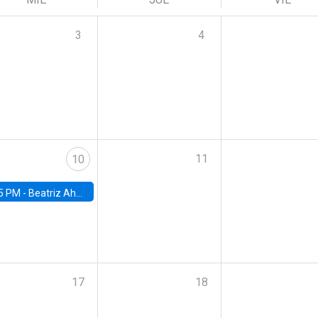
3
4
11
10
5 PM -
Beatriz Ahumada, PhD candidate, Universidad de Pittsburgh
17
18