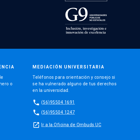
ENCIA
MEDIACIÓN UNIVERSITARIA
de
Teléfonos para orientación y consejo si
énero o
se ha vulnerado alguno de tus derechos
en la universidad.
phone
(56)95504 1691
phone
(56)95504 1247
launch
Ir a la Oficina de Ombuds UC