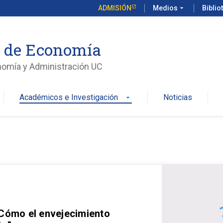
ADMISIÓN
Medios
arrow_drop_down
Biblio
o de Economía
nomía y Administración UC
Académicos e Investigación
Noticias
arrow_drop_down
 Cómo el envejecimiento