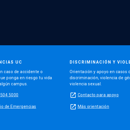
NCIAS UC
DISCRIMINACIÓN Y VIOL
n caso de accidente o
Orientación y apoyo en casos 
que ponga en riesgo tu vida
discriminación, violencia de g
 algún campus.
violencia sexual.
launch
5504 5000
Contacto para apoyo
launch
sitio de Emergencias
Más orientación