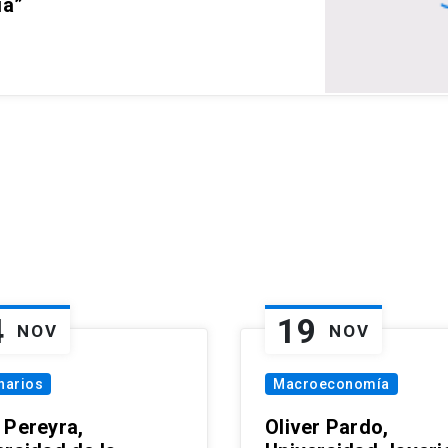
ia”
4
19
NOV
NOV
narios
Macroeconomía
 Pereyra,
Oliver Pardo,