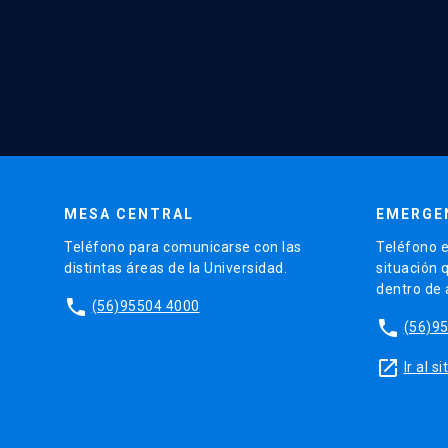
MESA CENTRAL
EMERGE
Teléfono para comunicarse con las
Teléfono e
distintas áreas de la Universidad.
situación 
dentro de
phone
(56)95504 4000
phone
(56)9
launch
Ir al 