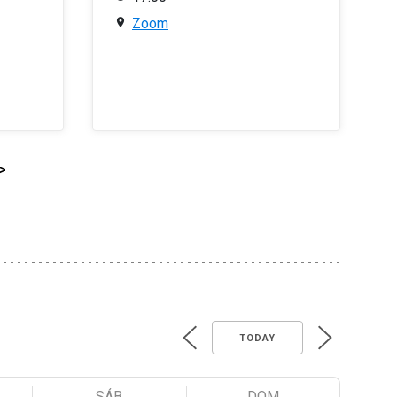
Zoom
>
TODAY
SÁB
DOM