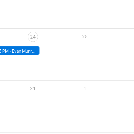
25
24
5 PM -
Evan Munro, Neyman Visiting Assistant Professor in the Department of Statistics at UC Berkeley
31
1