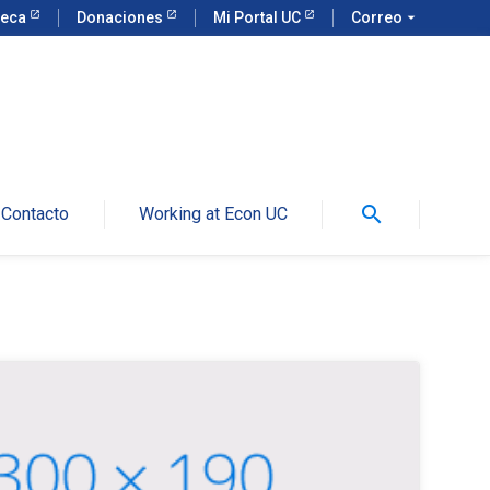
teca
Donaciones
Mi Portal UC
Correo
arrow_drop_down
search
Contacto
Working at Econ UC