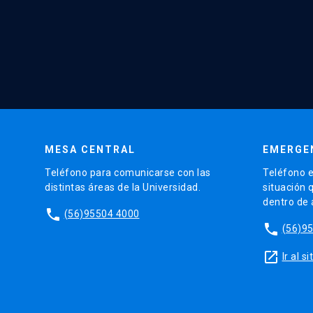
MESA CENTRAL
EMERGE
Teléfono para comunicarse con las
Teléfono e
distintas áreas de la Universidad.
situación 
dentro de
phone
(56)95504 4000
phone
(56)9
launch
Ir al 