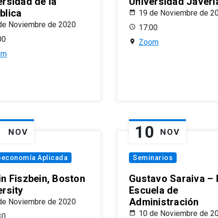
ersidad de la
Universidad Javeri
blica
19 de Noviembre de 2
de Noviembre de 2020
17:00
00
Zoom
om
1
10
NOV
NOV
oeconomía Aplicada
Seminarios
in Fiszbein, Boston
Gustavo Saraiva –
ersity
Escuela de
Administración
de Noviembre de 2020
10 de Noviembre de 2
30