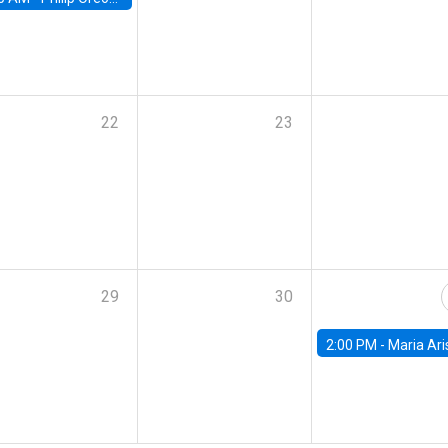
22
23
29
30
2:00 PM -
Maria Aristizabal-Ramirez, FED