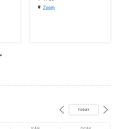
Zoom
>
TODAY
SÁB
DOM