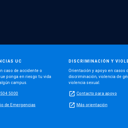
NCIAS UC
DISCRIMINACIÓN Y VIOL
n caso de accidente o
Orientación y apoyo en casos 
que ponga en riesgo tu vida
discriminación, violencia de g
 algún campus.
violencia sexual.
launch
5504 5000
Contacto para apoyo
launch
sitio de Emergencias
Más orientación