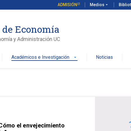
ADMISIÓN
Medios
arrow_drop_down
Biblio
o de Economía
nomía y Administración UC
Académicos e Investigación
Noticias
arrow_drop_down
 Cómo el envejecimiento