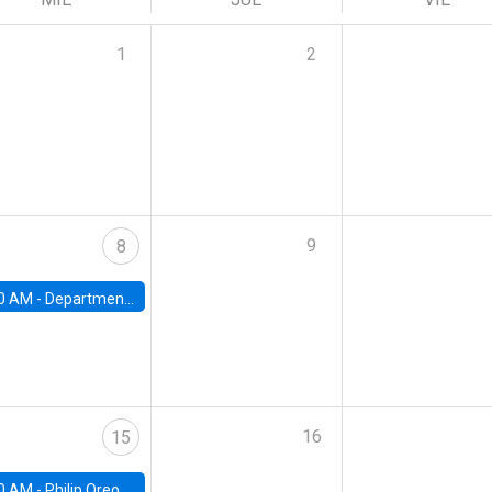
1
2
9
8
0 AM -
Department Seminar: James Robinson
16
15
0 AM -
Philip Oreopolous, University of Toronto