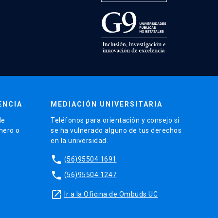
ENCIA
MEDIACIÓN UNIVERSITARIA
de
Teléfonos para orientación y consejo si
énero o
se ha vulnerado alguno de tus derechos
en la universidad.
phone
(56)95504 1691
phone
(56)95504 1247
launch
Ir a la Oficina de Ombuds UC