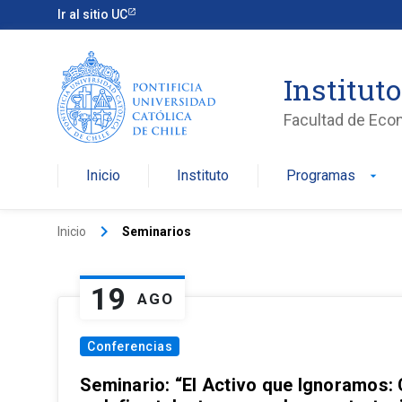
Ir al sitio UC
Institut
Facultad de Eco
Inicio
Instituto
Programas
arrow_drop_down
keyboard_arrow_right
Inicio
Seminarios
19
AGO
Conferencias
Seminario: “El Activo que Ignoramos: