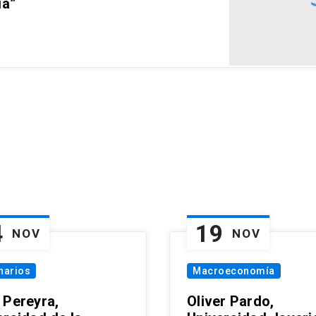
ia”
4
19
NOV
NOV
narios
Macroeconomía
 Pereyra,
Oliver Pardo,