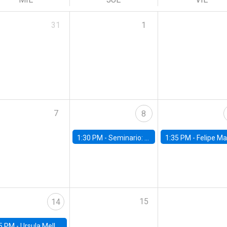
31
1
7
8
1:30 PM -
Seminario: “Recuperando la humanidad para progresar en la era de la IA»
1:35 PM -
Felipe Martínez, alumno Doctorado en Ec
15
14
5 PM -
Ursula Mello, Insper - Institute of Education and Research