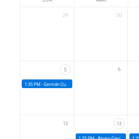
29
30
6
5
1:35 PM -
Germán Cubas, University of Houston
12
13
1:35 PM -
Alvaro Garcia-Marin, Universidad de Los Andes
1:3