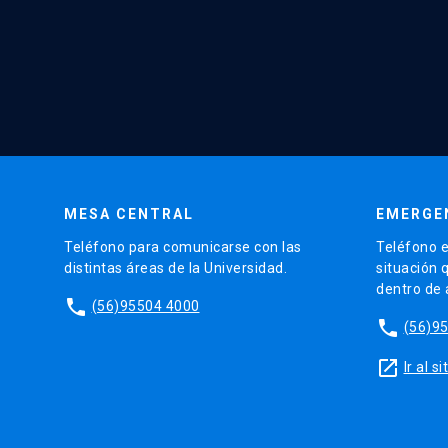
MESA CENTRAL
EMERGE
Teléfono para comunicarse con las
Teléfono e
distintas áreas de la Universidad.
situación 
dentro de
phone
(56)95504 4000
phone
(56)9
launch
Ir al 