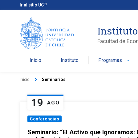
Ir al sitio UC
Institut
Facultad de Eco
Inicio
Instituto
Programas
arrow_drop_down
keyboard_arrow_right
Inicio
Seminarios
19
AGO
Conferencias
Seminario: “El Activo que Ignoramos: