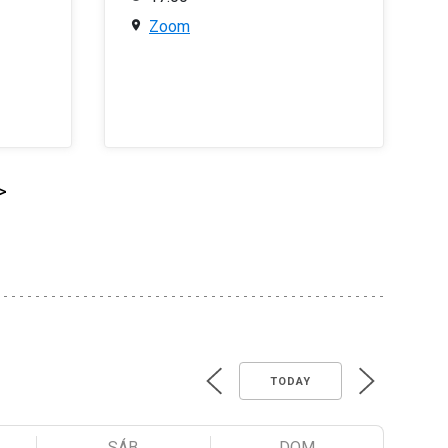
Zoom
>
TODAY
SÁB
DOM