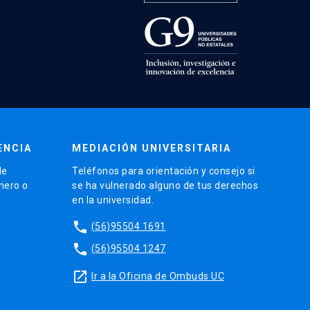
ENCIA
MEDIACIÓN UNIVERSITARIA
de
Teléfonos para orientación y consejo si
énero o
se ha vulnerado alguno de tus derechos
en la universidad.
phone
(56)95504 1691
phone
(56)95504 1247
launch
Ir a la Oficina de Ombuds UC