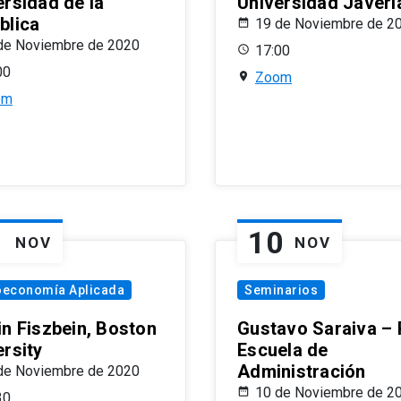
ersidad de la
Universidad Javeri
blica
19 de Noviembre de 2
de Noviembre de 2020
17:00
00
Zoom
om
1
10
NOV
NOV
oeconomía Aplicada
Seminarios
in Fiszbein, Boston
Gustavo Saraiva –
ersity
Escuela de
Administración
de Noviembre de 2020
10 de Noviembre de 2
30