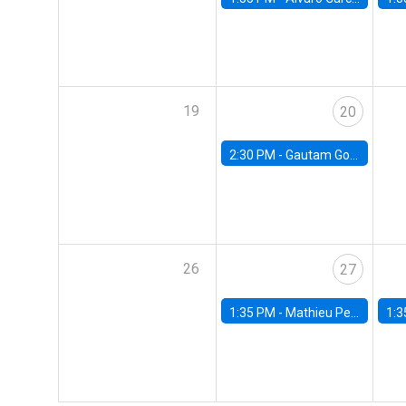
19
20
2:30 PM -
Gautam Gowrisankaran, Columbia University
26
27
1:35 PM -
Mathieu Pedemonte, IDB
1:3