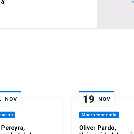
ia”
4
19
NOV
NOV
narios
Macroeconomía
 Pereyra,
Oliver Pardo,