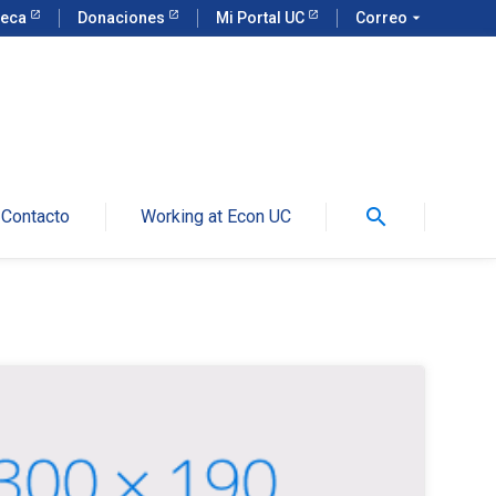
teca
Donaciones
Mi Portal UC
Correo
arrow_drop_down
search
Contacto
Working at Econ UC