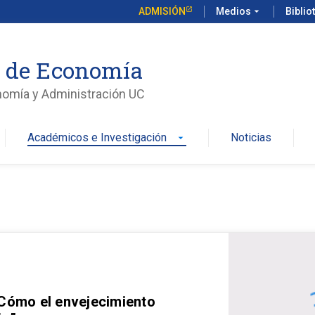
ADMISIÓN
Medios
arrow_drop_down
Biblio
o de Economía
nomía y Administración UC
Académicos e Investigación
Noticias
arrow_drop_down
 Cómo el envejecimiento