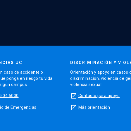
NCIAS UC
DISCRIMINACIÓN Y VIOL
n caso de accidente o
Orientación y apoyo en casos 
que ponga en riesgo tu vida
discriminación, violencia de g
 algún campus.
violencia sexual.
launch
5504 5000
Contacto para apoyo
launch
sitio de Emergencias
Más orientación