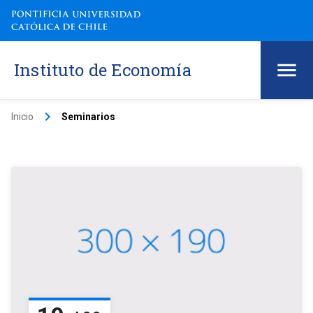
Instituto de Economía
keyboard_arrow_right
Inicio
Seminarios