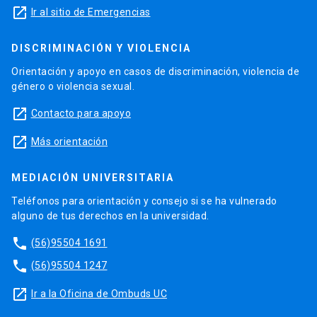
launch
Ir al sitio de Emergencias
DISCRIMINACIÓN Y VIOLENCIA
Orientación y apoyo en casos de discriminación, violencia de
género o violencia sexual.
launch
Contacto para apoyo
launch
Más orientación
MEDIACIÓN UNIVERSITARIA
Teléfonos para orientación y consejo si se ha vulnerado
alguno de tus derechos en la universidad.
phone
(56)95504 1691
phone
(56)95504 1247
launch
Ir a la Oficina de Ombuds UC