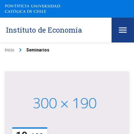
Instituto de Economía
keyboard_arrow_right
Inicio
Seminarios