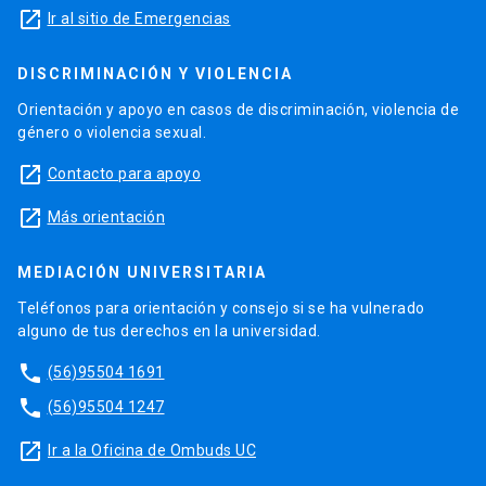
launch
Ir al sitio de Emergencias
DISCRIMINACIÓN Y VIOLENCIA
Orientación y apoyo en casos de discriminación, violencia de
género o violencia sexual.
launch
Contacto para apoyo
launch
Más orientación
MEDIACIÓN UNIVERSITARIA
Teléfonos para orientación y consejo si se ha vulnerado
alguno de tus derechos en la universidad.
phone
(56)95504 1691
phone
(56)95504 1247
launch
Ir a la Oficina de Ombuds UC