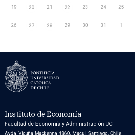
19
21
23
24
25
20
22
26
29
30
31
1
27
28
Instituto de Economía
Facultad de Economía y Administración UC
Avda. Vicuña Mackenna 4860, Macul. Santiago, Chile